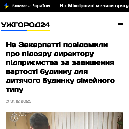
рібло для України
На Міжгірщині медики врятувал
На Закарпатті повідомили
про підозру директору
підприємства за завищення
вартості будинку для
дитячого будинку сімейного
типу
31.12.2025