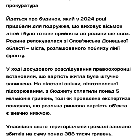
прокуратура
Йдеться про будинок, який у 2024 році
придбали для подружжя, що виховує вісьмох
дітей і було готове прийняти до родини ще двох.
Родина релокувалася зі Слов’янська Донецької
області — міста, розташованого поблизу лінії
фронту.
У ході досудового розслідування правоохоронці
встановили, що вартість житла була штучно
завищена. На підставі оцінки, підготовленої
підозрюваним, з бюджету сплатили понад 5
мільйонів гривень, тоді як проведена експертиза
показала, що реальна ринкова вартість об’єкта
є значно нижчою.
Унаслідок цього територіальній громаді завдано
збитків на суму понад 388 тисяч гривень.