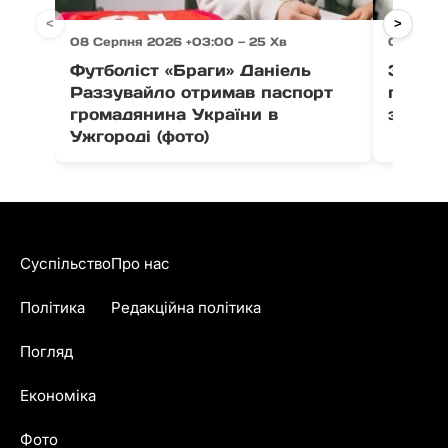
<
>
08 Серпня 2026 +03:00 — 25 Хв
08 Серпн
Футболіст «Браги» Даніель
Зі Сіл
Раззувайло отримав паспорт
п’єдес
громадянина України в
здобув
Ужгороді (фото)
Суспільство
Про нас
Політика
Редакційна політика
Погляд
Економіка
Фото