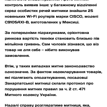
контроль виявив інше: у багажному відділенні
серед особистих речей митники знайшли 25
новеньких Wi-Fi роутерів марки CISCO, моделі
C9105AXI-B, виготовлених у Мексиці.
За попередніми підрахунками, орієнтовна
ринкова вартість техніки становить близько пів
мільйона гривень. Сам чоловік зізнався, що віз
товар не для себе — нібито виконував
замовлення.
Втім, у таких випадках митне законодавство
однозначне. За фактом недекларування товарів,
які підлягають оподаткуванню, посадовці
Закарпатської митниці склали протокол про
порушення митних правил за ч. 2 ст. 471
Митного кодексу України.
Надалі справу розглядатиме митниця, яка,