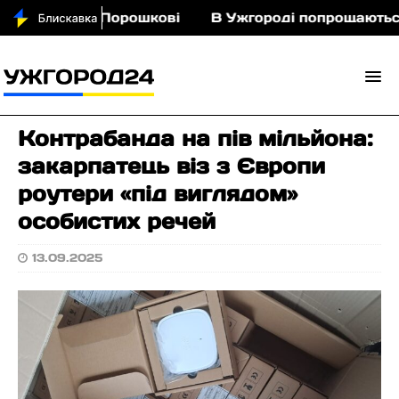
 кіньми у Порошкові
В Ужгороді попрощаються із
Контрабанда на пів мільйона:
закарпатець віз з Європи
роутери «під виглядом»
особистих речей
13.09.2025