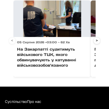
<
>
05 Серпня 2026 +03:00 — 62 Хв
05 Серп
На Закарпатті судитимуть
Після 
військового ТЦК, якого
Закар
обвинувачують у катуванні
поруш
військовозобов’язаного
дитячо
Суспільство
Про нас