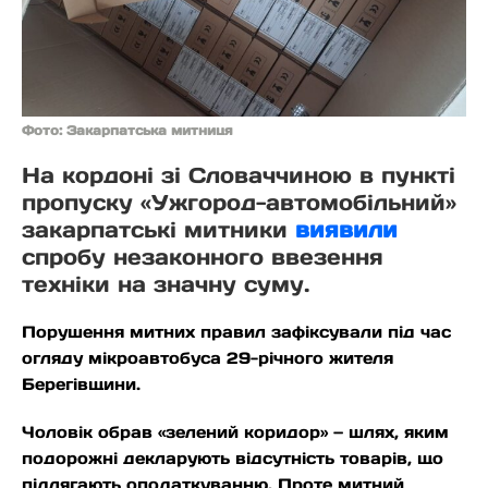
Фото: Закарпатська митниця
На кордоні зі Словаччиною в пункті
пропуску «Ужгород-автомобільний»
закарпатські митники
виявили
спробу незаконного ввезення
техніки на значну суму.
Порушення митних правил зафіксували під час
огляду мікроавтобуса 29-річного жителя
Берегівщини.
Чоловік обрав «зелений коридор» — шлях, яким
подорожні декларують відсутність товарів, що
підлягають оподаткуванню. Проте митний