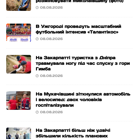
розміновувати Миколаївщину (фото)
08.08.2026
В Ужгороді проведуть масштабний
футбольний інтенсив «Талантікос»
08.08.2026
На Закарпатті туристка з Дніпра
травмувала ногу під час спуску з гори
Гимба
08.08.2026
На Мукачівщині зіткнулися автомобіль
і велосипед: двох чоловіків
госпіталізували
08.08.2026
На Закарпатті більш ніж удвічі
збільшили кількість планових