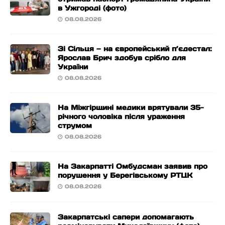
в Ужгороді (фото)
08.08.2026
Зі Сільця — на європейський п’єдестал:
Ярослав Брич здобув срібло для
України
08.08.2026
На Міжгірщині медики врятували 35-
річного чоловіка після ураження
струмом
08.08.2026
На Закарпатті Омбудсман заявив про
порушення у Берегівському РТЦК
08.08.2026
Закарпатські сапери допомагають