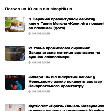
Погода на 10 днів від
sinoptik.ua
У Перечині презентували дебютну
книгу Ганни Мегели «Коли літа поважні
за плечима» (фото)
08.08.2026
21 тонна промислової сировини:
Закарпатська митниця виставила на
аукціон співполімери
08.08.2026
«Річард ІІІ» під відкритим небом: у
Невицькому замку покажуть виставу
Закарпатського драмтеатру
08.08.2026
Футболіст «Браги» Даніель Раззувайло
отримав паспорт громадянина України