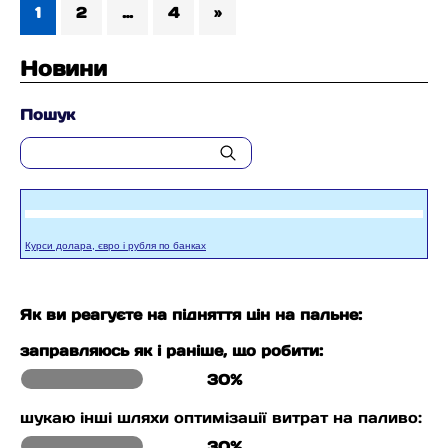
1
2
…
4
»
Новини
Пошук
Курси долара, євро і рубля по банках
Як ви реагуєте на підняття цін на пальне:
заправляюсь як і раніше, що робити:
30%
шукаю інші шляхи оптимізації витрат на паливо:
30%