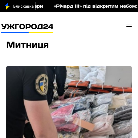
ри
«Річард ІІІ» під відкритим небом: у Невицько
Митниця