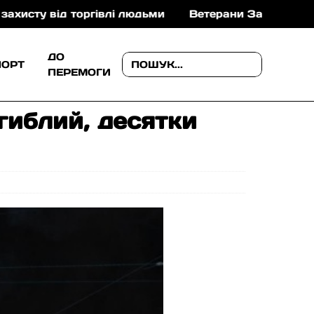
івлі людьми
Ветерани Закарпаття можуть отримати 
ДО
ПОРТ
ПЕРЕМОГИ
гиблий, десятки