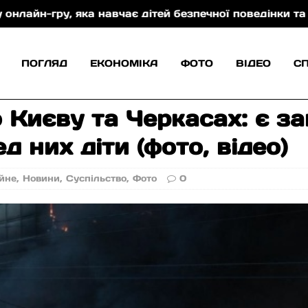
авчає дітей безпечної поведінки та захисту від торг
ПОГЛЯД
ЕКОНОМІКА
ФОТО
ВІДЕО
С
Києву та Черкасах: є за
 них діти (фото, відео)
йне
,
Новини
,
Суспільство
,
Фото
0