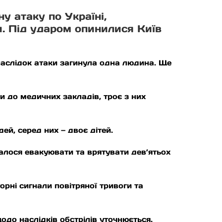
у атаку по Україні,
и. Під ударом опинилися Київ
внаслідок атаки загинула одна людина. Ще
и до медичних закладів, троє з них
ей, серед них — двоє дітей.
лося евакуювати та врятувати дев’ятьох
орні сигнали повітряної тривоги та
до наслідків обстрілів уточнюється.