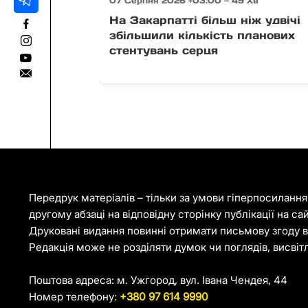
07 Серпня 2026 +03:00 — 49 Хв
На Закарпатті більш ніж удвічі
збільшили кількість планових
стентувань серця
Передрук матеріалів – тільки за умови гіперпосиланн
другому абзаці на відповідну сторінку публікації на са
Друковані видання повинні отримати письмову згоду ві
Редакція може не розділяти думок чи поглядів, висвіт
Поштова адреса: м. Ужгород, вул. Івана Чендея, 44
Номер телефону:
+380 97 614 9990