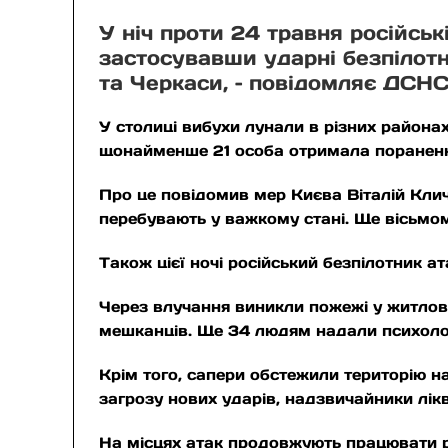
У ніч проти 24 травня російськ
застосувавши ударні безпілотн
та Черкаси, – повідомляє ДСНС
У столиці вибухи лунали в різних района
щонайменше 21 особа отримала поранення
Про це повідомив мер Києва Віталій Клич
перебувають у важкому стані. Ще вісьмо
Також цієї ночі російський безпілотник а
Через влучання виникли пожежі у житлов
мешканців. Ще 34 людям надали психоло
Крім того, сапери обстежили територію н
загрозу нових ударів, надзвичайники лік
На місцях атак продовжують працювати ря