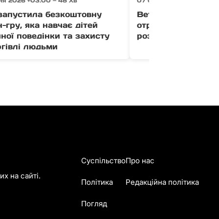
ня 2026 +03:00 — 48 Хв
07 Серпня 2026 +03:00 
апустила безкоштовну
Ветерани Закарпа
-гру, яка навчає дітей
отримати до 1 млн
ної поведінки та захисту
розвиток бізнесу (
ргівлі людьми
Суспільство
Про нас
х на сайті.
Політика
Редакційна політика
Погляд