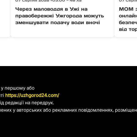
07 Серпня 2026 +03:00 — 48 Хв
07 Серп
Через маловоддя в Ужі на
МОМ з
правобережжі Ужгорода можуть
онлайн
зменшувати подачу води вночі
безпеч
від то
я у першому або
йті
https://uzhgorod24.com/
д редакції на передрук.
лених у авторських або рекламних повідомленнях, розміщени