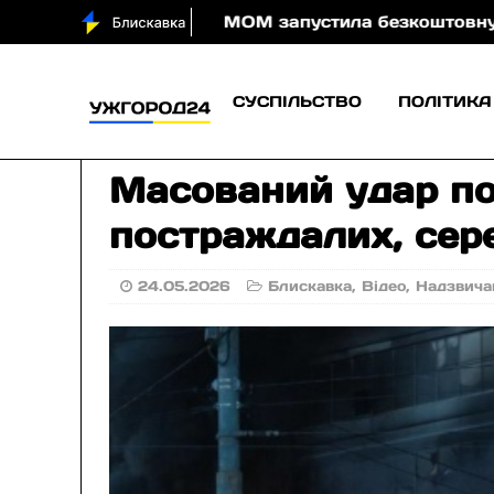
очі
МОМ запустила безкоштовну онлайн-гру, яка н
СУСПІЛЬСТВО
ПОЛІТИКА
Масований удар по 
постраждалих, серед
24.05.2026
Блискавка
,
Відео
,
Надзвича