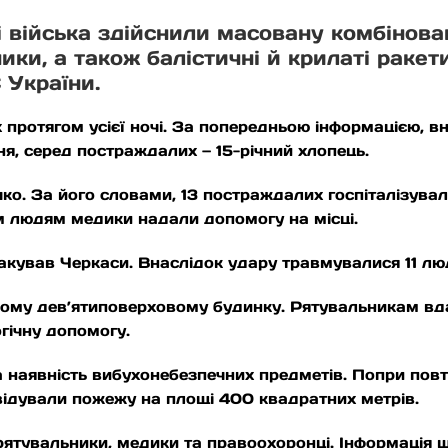
і війська здійснили масовану комбінован
ики, а також балістичні й крилаті ракет
 України.
х протягом усієї ночі. За попередньою інформацією, 
, серед постраждалих — 15-річний хлопець.
ко. За його словами, 13 постраждалих госпіталізувал
м людям медики надали допомогу на місці.
такував Черкаси. Внаслідок удару травмувалися 11 люд
ому дев’ятиповерховому будинку. Рятувальникам вда
гічну допомогу.
а наявність вибухонебезпечних предметів. Попри повт
відували пожежу на площі 400 квадратних метрів.
тувальники, медики та правоохоронці. Інформація що