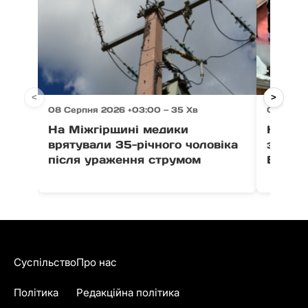
<
>
08 Серпня 2026 +03:00 — 35 Хв
08 Серп
На Міжгірщині медики
На За
врятували 35-річного чоловіка
заявив
після ураження струмом
Берег
Суспільство
Про нас
Політика
Редакційна політика