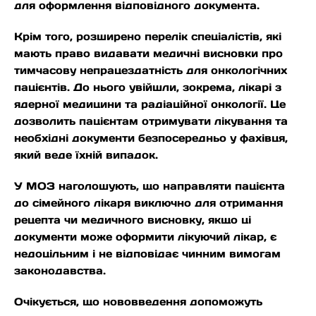
для оформлення відповідного документа.
Крім того, розширено перелік спеціалістів, які
мають право видавати медичні висновки про
тимчасову непрацездатність для онкологічних
пацієнтів. До нього увійшли, зокрема, лікарі з
ядерної медицини та радіаційної онкології. Це
дозволить пацієнтам отримувати лікування та
необхідні документи безпосередньо у фахівця,
який веде їхній випадок.
У МОЗ наголошують, що направляти пацієнта
до сімейного лікаря виключно для отримання
рецепта чи медичного висновку, якщо ці
документи може оформити лікуючий лікар, є
недоцільним і не відповідає чинним вимогам
законодавства.
Очікується, що нововведення допоможуть