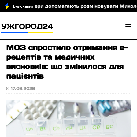
тські сапери допомагають розміновувати Миколаївщи
МОЗ спростило отримання е-
рецептів та медичних
висновків: що змінилося для
пацієнтів
17.06.2026