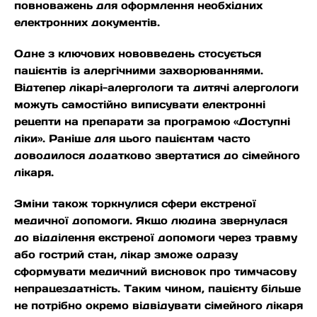
повноважень для оформлення необхідних
електронних документів.
Одне з ключових нововведень стосується
пацієнтів із алергічними захворюваннями.
Відтепер лікарі-алергологи та дитячі алергологи
можуть самостійно виписувати електронні
рецепти на препарати за програмою «Доступні
ліки». Раніше для цього пацієнтам часто
доводилося додатково звертатися до сімейного
лікаря.
Зміни також торкнулися сфери екстреної
медичної допомоги. Якщо людина звернулася
до відділення екстреної допомоги через травму
або гострий стан, лікар зможе одразу
сформувати медичний висновок про тимчасову
непрацездатність. Таким чином, пацієнту більше
не потрібно окремо відвідувати сімейного лікаря