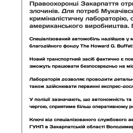
Правоохоронці Закарпаття отр
злочинів. Для потреб Мукачівс
криміналістичну лабораторію,
американського виробництва. П
Спеціалізований автомобіль надійшов у м
благодійного фонду The Howard G. Buffet
Новий транспортний засіб фактично є по
зможуть працювати безпосередньо на міс
Лабораторія дозволяє проводити детальний
також здійснювати первинні експрес-дос
У поліції зазначають, що автономність т
чергою, сприятиме більш оперативному р
Ключі від спеціалізованого службового 
ГУНП в Закарпатській області Володимир