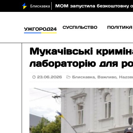
апустила безкоштовну онлайн-гру, яка навчає дітей б
СУСПІЛЬСТВО
ПОЛІТИКА
Мукачівські кримін
лабораторію для ро
23.06.2026
Блискавка
,
Важливо
,
Надзв