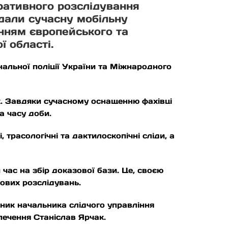
ративного розслідування
едали сучасну мобільну
нням європейського та
 області.
нальної поліції України та Міжнародного
х. Завдяки сучасному оснащенню фахівці
а часу доби.
 трасологічні та дактилоскопічні сліди, а
час на збір доказової бази. Це, своєю
ових розслідувань.
ник начальника слідчого управління
печення Станіслав Ярчак.