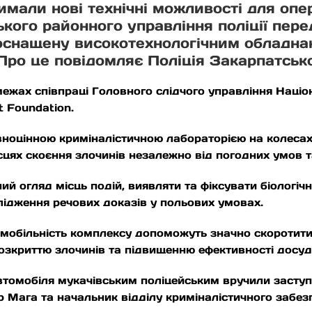
имали нові технічні можливості для опе
ького районного управління поліції пер
 оснащену високотехнологічним обладна
ро це повідомляє Поліція Закарпатської
ежах співпраці Головного слідчого управління Націо
t Foundation.
вноцінною криміналістичною лабораторією на колеса
цях скоєння злочинів незалежно від погодних умов т
 огляд місць подій, виявляти та фіксувати біологічні,
лідження речових доказів у польових умовах.
а мобільність комплексу допоможуть значно скоротити 
озкриттю злочинів та підвищенню ефективності досуд
автомобіля мукачівським поліцейським вручили заступ
 Мага та начальник відділу криміналістичного забез