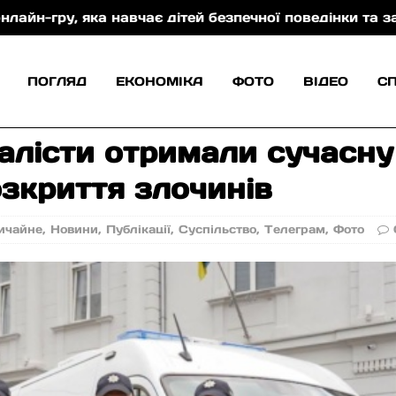
езпечної поведінки та захисту від торгівлі людьми
ПОГЛЯД
ЕКОНОМІКА
ФОТО
ВІДЕО
С
алісти отримали сучасну
зкриття злочинів
ичайне
,
Новини
,
Публікації
,
Суспільство
,
Телеграм
,
Фото