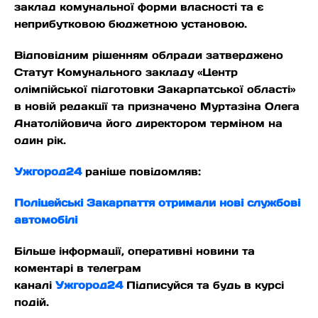
заклад комунальної форми власності та є
неприбутковою бюджетною установою.
Відповідним рішенням облради затверджено
Статут Комунального закладу «Центр
олімпійської підготовки Закарпатської області»
в новій редакції та призначено Муртазіна Олега
Анатолійовича його директором терміном на
один рік.
Ужгород24
раніше повідомляв:
Поліцейські Закарпаття отримали нові службові
автомобілі
Більше інформації, оперативні новини та
коментарі в телеграм
каналі
Ужгород24
Підписуйся та будь в курсі
подій.