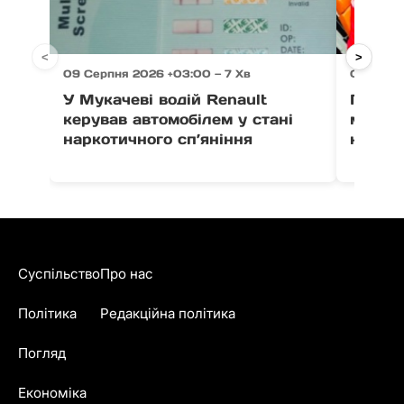
<
>
09 Серпня 2026 +03:00 — 7 Хв
09 Серп
У Мукачеві водій Renault
Падінн
керував автомобілем у стані
мати с
наркотичного сп’яніння
нагада
Суспільство
Про нас
Політика
Редакційна політика
Погляд
Економіка