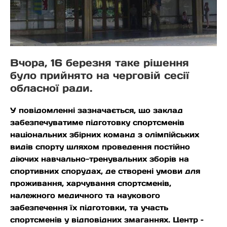
Вчора, 16 березня таке рішення
було прийнято на черговій сесії
обласної ради.
У повідомленні зазначається, що заклад
забезпечуватиме підготовку спортсменів
національних збірних команд з олімпійських
видів спорту шляхом проведення постійно
діючих навчально-тренувальних зборів на
спортивних спорудах, де створені умови для
проживання, харчування спортсменів,
належного медичного та наукового
забезпечення їх підготовки, та участь
спортсменів у відповідних змаганнях. Центр –