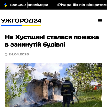
аукціон співполімери
«Річард ІІІ» під відкритим
На Хустщині сталася пожежа
в закинутій будівлі
24.04.2026