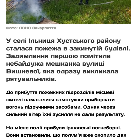
Фото: ДСНС Закарпаття
У селі Ільниця Хустського району
сталася пожежа в закинутій будівлі.
Задимлення першою помітила
небайдужа мешканка вулиці
Вишневої, яка одразу викликала
рятувальників.
До прибуття пожежних підрозділів місцеві
жителі намагалися самотужки приборкати
вогонь підручними засобами. Однак через
сильний вітер їхні зусилля не дали результату.
На місце події прибули іршавські вогнеборці.
Вони встановили, що полум’я вже охопило дах