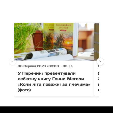
<
>
08 Серпня 2026 +03:00 — 33 Хв
08 Серп
У Перечині презентували
21 тон
дебютну книгу Ганни Мегели
Закар
«Коли літа поважні за плечима»
вистав
(фото)
співпо