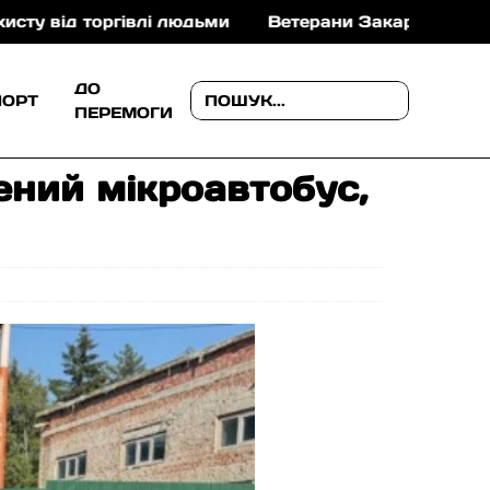
 торгівлі людьми
Ветерани Закарпаття можуть отри
ДО
ПОРТ
ПЕРЕМОГИ
ений мікроавтобус,