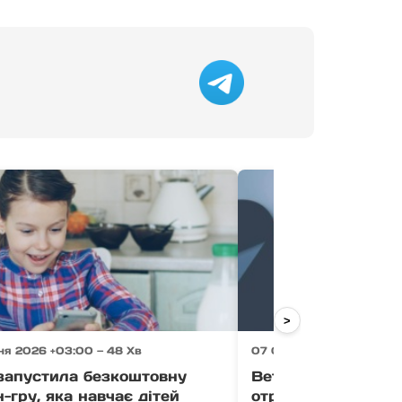
>
ня 2026 +03:00 — 48 Хв
07 Серпня 2026 +03:00 
апустила безкоштовну
Ветерани Закарпа
-гру, яка навчає дітей
отримати до 1 млн