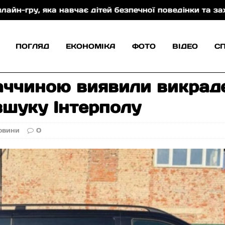
ка навчає дітей безпечної поведінки та захисту від
ПОГЛЯД
ЕКОНОМІКА
ФОТО
ВІДЕО
С
ваччиною виявили викрад
зшуку Інтерполу
овини
0