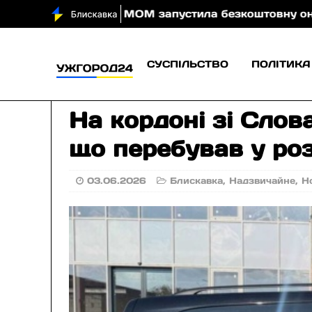
ди вночі
МОМ запустила безкоштовну онлайн-гру, я
СУСПІЛЬСТВО
ПОЛІТИКА
На кордоні зі Сло
що перебував у ро
03.06.2026
Блискавка
,
Надзвичайне
,
Н