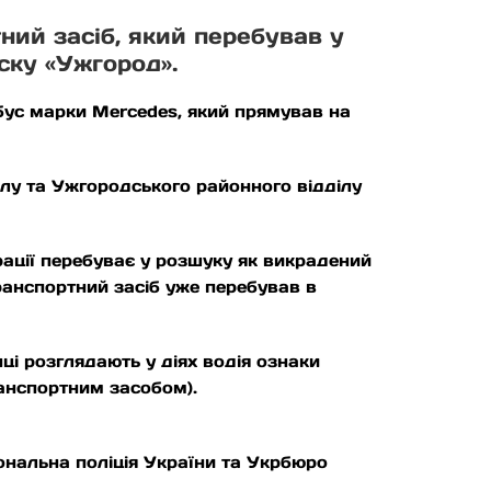
ний засіб, який перебував у
ску «Ужгород».
бус марки Mercedes, який прямував на
лу та Ужгородського районного відділу
ації перебуває у розшуку як викрадений
транспортний засіб уже перебував в
ці розглядають у діях водія ознаки
анспортним засобом).
ональна поліція України та Укрбюро