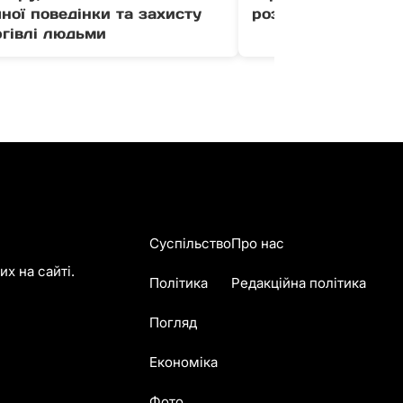
ної поведінки та захисту
розвиток бізнесу (
ргівлі людьми
Суспільство
Про нас
х на сайті.
Політика
Редакційна політика
Погляд
Економіка
Фото