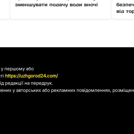
зменшувати подачу води вночі
безпеч
від то
я у першому або
йті
https://uzhgorod24.com/
д редакції на передрук.
лених у авторських або рекламних повідомленнях, розміщени