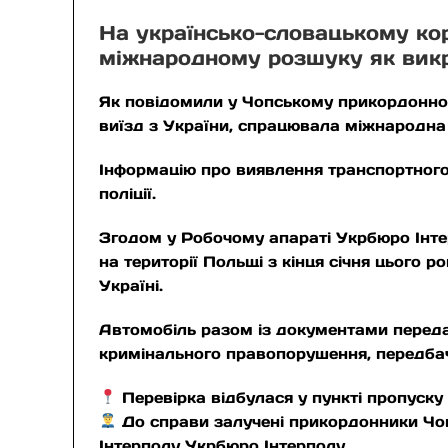
На українсько-словацькому ко
міжнародному розшуку як викра
Як повідомили у Чопському прикордонному
виїзд з України, спрацювала міжнародна 
Інформацію про виявлення транспортного
поліції.
Згодом у Робочому апараті Укрбюро Інте
на території Польщі з кінця січня цього
Україні.
Автомобіль разом із документами передан
кримінального правопорушення, передбач
Перевірка відбулася у пункті пропуск
До справи залучені прикордонники Чоп
Інтерполу Укрбюро Інтерполу.