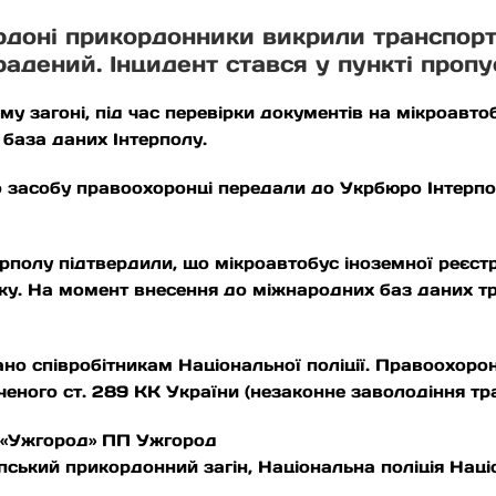
рдоні прикордонники викрили транспорт
дений. Інцидент стався у пункті пропу
 загоні, під час перевірки документів на мікроавто
база даних Інтерполу.
 засобу правоохоронці передали до Укрбюро Інтерпо
рполу підтвердили, що мікроавтобус іноземної реєстр
 року. На момент внесення до міжнародних баз даних 
о співробітникам Національної поліції. Правоохорон
еного ст. 289 КК України (незаконне заволодіння тр
у «Ужгород» ПП Ужгород
ський прикордонний загін, Національна поліція Наці