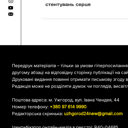
стентувань серця
Передрук матеріалів – тільки за умови гіперпосиланн
другому абзаці на відповідну сторінку публікації на са
Друковані видання повинні отримати письмову згоду ві
Редакція може не розділяти думок чи поглядів, висвіт
Поштова адреса: м. Ужгород, вул. Івана Чендея, 44
Номер телефону:
+380 97 614 9990
Редакторська скринька:
uzhgorod24new@gmail.com
Ідентифікатор онлайн-медіа в реєстрі: R40-04685