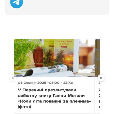
<
>
08 Серпня 2026 +03:00 — 22 Хв
08 Серп
У Перечині презентували
21 тон
дебютну книгу Ганни Мегели
Закар
«Коли літа поважні за плечима»
вистав
(фото)
співпо