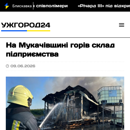
а аукціон співполімери
«Річард ІІІ» під відкрит
На Мукачівщині горів склад
підприємства
09.06.2026