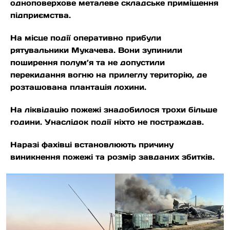
одноповерхове металеве складське приміщення
підприємства.
На місце події оперативно прибули
рятувальники Мукачева. Вони зупинили
поширення полум’я та не допустили
перекидання вогню на прилеглу територію, де
розташована плантація лохини.
На ліквідацію пожежі знадобилося трохи більше
години. Унаслідок події ніхто не постраждав.
Наразі фахівці встановлюють причину
виникнення пожежі та розмір завданих збитків.