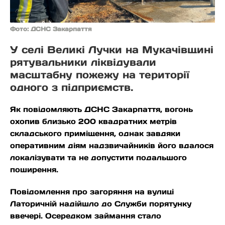
Фото: ДСНС Закарпаття
У селі Великі Лучки на Мукачівщині
рятувальники ліквідували
масштабну пожежу на території
одного з підприємств.
Як повідомляють ДСНС Закарпаття, вогонь
охопив близько 200 квадратних метрів
складського приміщення, однак завдяки
оперативним діям надзвичайників його вдалося
локалізувати та не допустити подальшого
поширення.
Повідомлення про загоряння на вулиці
Латоричній надійшло до Служби порятунку
ввечері. Осередком займання стало