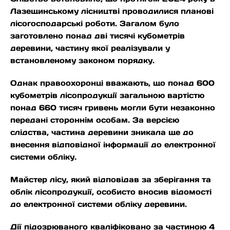
Лазещинському лісництві проводилися планові
лісогосподарські роботи. Загалом було
заготовлено понад дві тисячі кубометрів
деревини, частину якої реалізували у
встановленому законом порядку.
Однак правоохоронці вважають, що понад 600
кубометрів лісопродукції загальною вартістю
понад 660 тисяч гривень могли бути незаконно
передані стороннім особам. За версією
слідства, частина деревини зникала ще до
внесення відповідної інформації до електронної
системи обліку.
Майстер лісу, який відповідав за зберігання та
облік лісопродукції, особисто вносив відомості
до електронної системи обліку деревини.
Дії підозрюваного кваліфіковано за частиною 4