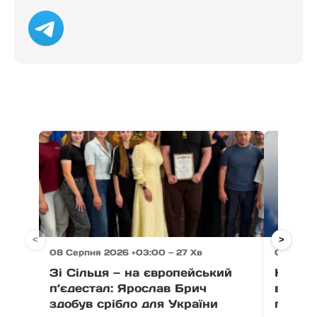
<
>
08 Серпня 2026 +03:00 — 27 Хв
08 Серп
Зі Сільця — на європейський
На Мі
п’єдестал: Ярослав Брич
врятув
здобув срібло для України
після