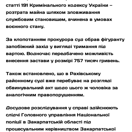
статті 191 Кримінального кодексу України —
розтрата майна шляхом зловживання
службовим становищем, вчинена в умовах
воєнного стану.
За клопотанням прокурора суд обрав фігуранту
запобіжний захід у вигляді тримання під
вартою. Водночас передбачено можливість
внесення застави у розмірі 757 тисяч гривень.
Також встановлено, що в Рахівському
районному суді вже перебуває на розгляді
обвинувальний акт щодо цього ж чоловіка за
аналогічним правопорушенням.
Досудове розслідування у справі здійснюють
слідчі Головного управління Національної
поліції в Закарпатській області під
процесуальним керівництвом Закарпатської