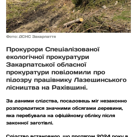
Фото: ДСНС Закарпаття
Прокурори Спеціалізованої
екологічної прокуратури
Закарпатської обласної
прокуратури повідомили про
підозру працівнику Лазещинського
лісництва на Рахівщині.
За даними слідства, посадовець міг незаконно
розпорядитися значними обсягами деревини,
яка перебувала на офіційному обліку після
законної заготівлі.
Слідство встановило, що протягом 2024 року в