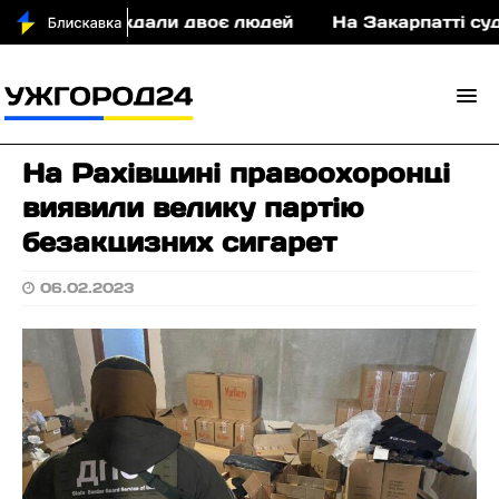
страждали двоє людей
На Закарпатті судитимуть 
На Рахівщині правоохоронці
виявили велику партію
безакцизних сигарет
06.02.2023