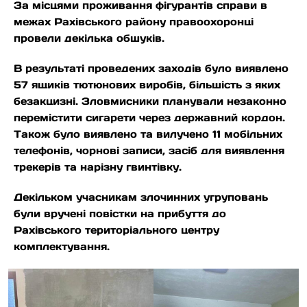
За
місцями проживання фігурантів справи в
межах Рахівського району правоохоронці
провели декілька обшуків.
В результаті проведених заходів було виявлено
57 ящиків тютюнових виробів, більшість з яких
безакцизні. Зловмисники планували незаконно
перемістити сигарети через державний кордон.
Також було виявлено та вилучено 11 мобільних
телефонів, чорнові записи, засіб для виявлення
трекерів та нарізну гвинтівку.
Декільком учасникам злочинних угруповань
були вручені повістки на прибуття до
Рахівського територіального центру
комплектування.