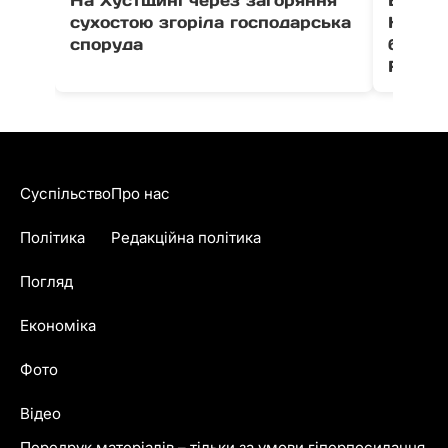
сухостою згоріла господарська
Незал
споруда
благо
Fest
Суспільство
Про нас
Політика
Редакційна політика
Погляд
Економіка
Фото
Відео
Передрук матеріалів – тільки за умови гіперпосилання