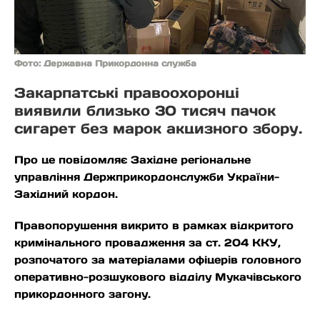
Фото: Державна Прикордонна служба
Закарпатські правоохоронці
виявили близько 30 тисяч пачок
сигарет без марок акцизного збору.
Про це повідомляє Західне регіональне
управління Держприкордонслужби України-
Західний кордон.
Правопорушення викрито в рамках відкритого
кримінального провадження за ст. 204 ККУ,
розпочатого за матеріалами офіцерів головного
оперативно-розшукового відділу Мукачівського
прикордонного загону.