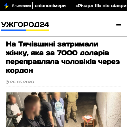
на аукціон співполімери
«Річард ІІІ» під відкри
На Тячівщині затримали
жінку, яка за 7000 доларів
переправляла чоловіків через
кордон
26.05.2026