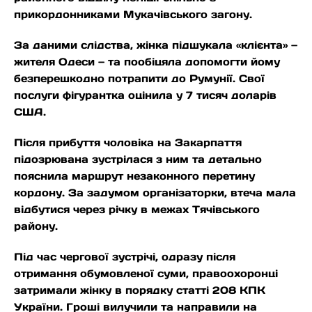
прикордонниками Мукачівського загону.
За даними слідства, жінка підшукала «клієнта» —
жителя Одеси — та пообіцяла допомогти йому
безперешкодно потрапити до Румунії. Свої
послуги фігурантка оцінила у 7 тисяч доларів
США.
Після прибуття чоловіка на Закарпаття
підозрювана зустрілася з ним та детально
пояснила маршрут незаконного перетину
кордону. За задумом організаторки, втеча мала
відбутися через річку в межах Тячівського
району.
Під час чергової зустрічі, одразу після
отримання обумовленої суми, правоохоронці
затримали жінку в порядку статті 208 КПК
України. Гроші вилучили та направили на