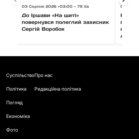
<
>
03 Серпня 2026 +03:00 — 79 Хв
03 Серпн
До Іршави «На щиті»
На Ра
повернувся полеглий захисник
постр
Сергій Воробок
серед 
дітей
Суспільство
Про нас
Політика
Редакційна політика
Погляд
Економіка
Фото