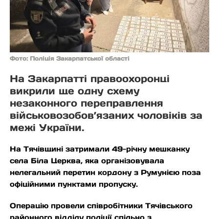
Фото: Поліція Закарпатської області
На Закарпатті правоохоронці
викрили ще одну схему
незаконного переправлення
військовозобов’язаних чоловіків за
межі України.
На Тячівщині затримали 49-річну мешканку
села Біла Церква, яка організовувала
нелегальний перетин кордону з Румунією поза
офіційними пунктами пропуску.
Операцію провели співробітники Тячівського
районного відділу поліції спільно з