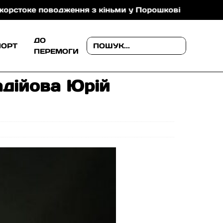
водження з кіньми у Порошкові
В Ужгороді попро
ДО
ПОРТ
ПЕРЕМОГИ
адійова Юрій