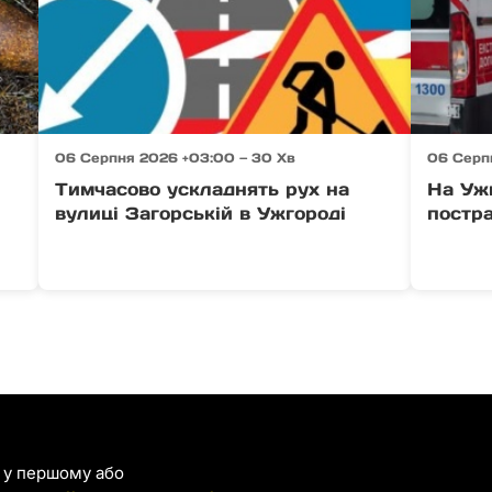
06 Серпня 2026 +03:00 — 30 Хв
06 Серп
Тимчасово ускладнять рух на
На Уж
вулиці Загорській в Ужгороді
постр
я у першому або