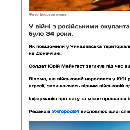
Фото ілюстративне
У війні з російськими окупан
було 34 роки.
Як повідомили у Чинадіївська територіал
на Донеччині.
Солдат Юрій Майнгаст загинув під час в
Відомо, що військовий народився у 1991 р
агресії, залишаючись вірним військовій п
Інформацію про дату та місце прощання 
Редакція
Ужгород24
висловлює щирі спів