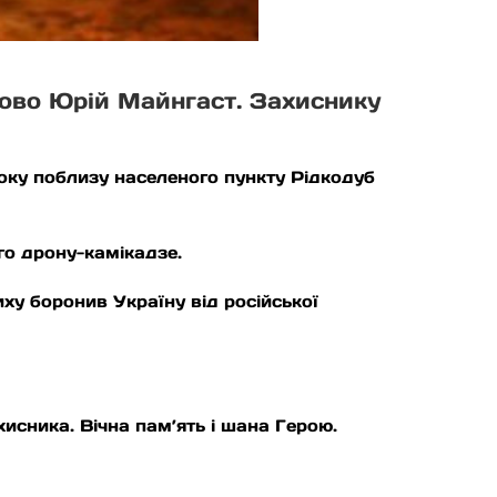
йово Юрій Майнгаст. Захиснику
року поблизу населеного пункту Рідкодуб
го дрону-камікадзе.
иху боронив Україну від російської
исника. Вічна пам’ять і шана Герою.