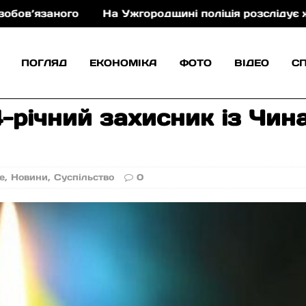
го
На Ужгородщині поліція розслідує жорстоке по
ПОГЛЯД
ЕКОНОМІКА
ФОТО
ВІДЕО
С
4-річний захисник із Чин
е
,
Новини
,
Суспільство
0