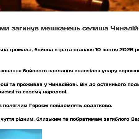
тами загинув мешканець селища Чинаді
ьна громада, бойова втрата сталася 10 квітня 2026 
иконання бойового завдання внаслідок удару ворожо
оці та проживав у Чинадійові. Він до останнього под
рисязі та своєму народові.
із полеглим Героєм повідомлять додатково.
чуття рідним, близьким та побратимам загиблого Зах