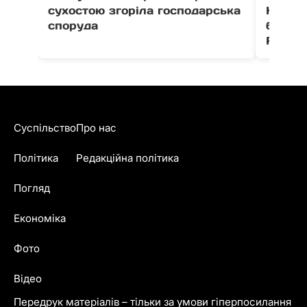
сухостою згоріла господарська
Незал
споруда
благо
Fest
Суспільство
Про нас
Політика
Редакційна політика
Погляд
Економіка
Фото
Відео
Передрук матеріалів – тільки за умови гіперпосилання