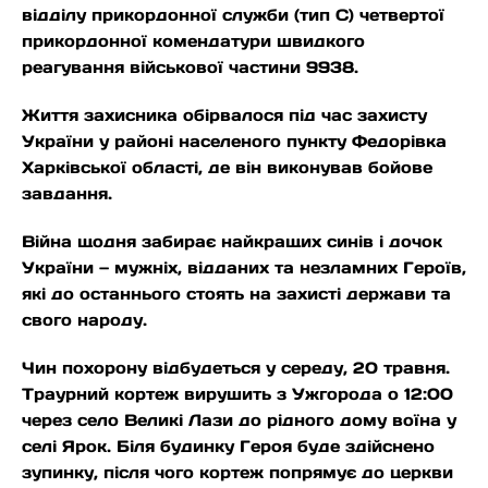
відділу прикордонної служби (тип С) четвертої
прикордонної комендатури швидкого
реагування військової частини 9938.
Життя захисника обірвалося під час захисту
України у районі населеного пункту Федорівка
Харківської області, де він виконував бойове
завдання.
Війна щодня забирає найкращих синів і дочок
України — мужніх, відданих та незламних Героїв,
які до останнього стоять на захисті держави та
свого народу.
Чин похорону відбудеться у середу, 20 травня.
Траурний кортеж вирушить з Ужгорода о 12:00
через село Великі Лази до рідного дому воїна у
селі Ярок. Біля будинку Героя буде здійснено
зупинку, після чого кортеж попрямує до церкви