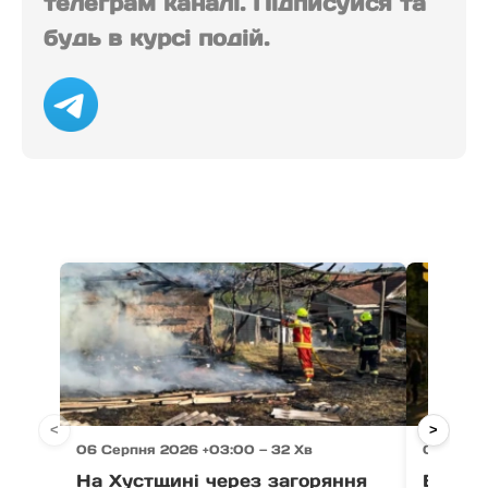
телеграм каналі. Підписуйся та
будь в курсі подій.
<
>
06 Серпня 2026 +03:00 — 32 Хв
06 Серпн
На Хустщині через загоряння
В Ужго