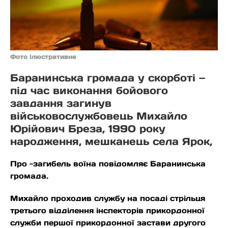
Фото ілюстративне
Баранинська громада у скорботі —
під час виконання бойового
завдання загинув
військовослужбовець Михайло
Юрійович Бреза, 1990 року
народження, мешканець села Ярок,
Про -загибель воїна повідомляє Баранинська
громада.
Михайло проходив службу на посаді стрільця
третього відділення інспекторів прикордонної
служби першої прикордонної застави другого