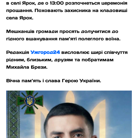
в селі Ярок, де о 13:00 розпочнеться церемонія
прощання. Поховають захисника на кладовищі
села Ярок.
Мешканців громади просять долучитися до
гідного вшанування пам’яті полеглого воїна.
Редакція
Ужгород24
висловлює щирі співчуття
рідним, близьким, друзям та побратимам
Михайла Брези.
Вічна пам’ять і слава Герою України.