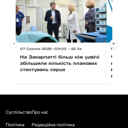
<
>
07 Серпня 2026 +03:00 — 42 Хв
07 Серпн
На Закарпатті більш ніж удвічі
Через 
збільшили кількість планових
право
стентувань серця
можут
води в
Суспільство
Про нас
Політика
Редакційна політика