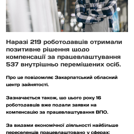
Наразі 219 роботодавців отримали
позитивне рішення щодо
компенсації за працевлаштування
537 внутрішньо переміщених осіб.
Про це повідомляє Закарпатський обласний
центр зайнятості.
Зазначається також, що цього року 16
роботодавців вже подали заявки на
компенсацію за працевлаштування ВПО.
За видами економічної діяльності найбільше
переселенців працевлаштовано у сферах: