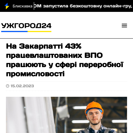
вночі
МОМ запустила безкоштовну онлайн-гру, яка 
На Закарпатті 43%
працевлаштованих ВПО
працюють у сфері переробної
промисловості
15.02.2023