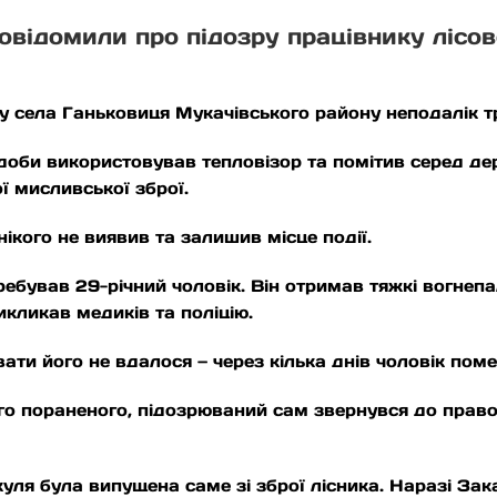
відомили про підозру працівнику лісово
у села Ганьковиця Мукачівського району неподалік т
 доби використовував тепловізор та помітив серед дер
ої мисливської зброї.
нікого не виявив та залишив місце події.
еребував 29-річний чоловік. Він отримав тяжкі вогнепа
икликав медиків та поліцію.
ати його не вдалося — через кілька днів чоловік помер
ного пораненого, підозрюваний сам звернувся до пра
уля була випущена саме зі зброї лісника. Наразі За