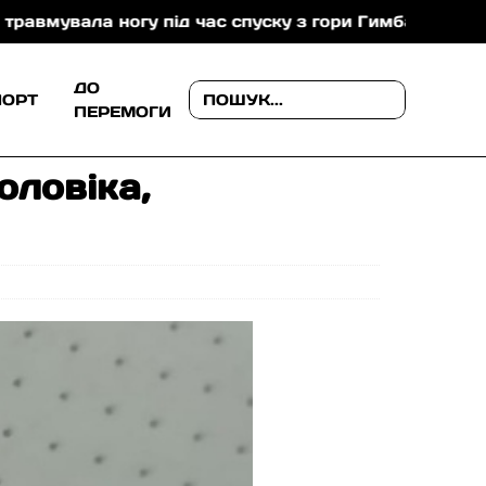
вала ногу під час спуску з гори Гимба
На Мукачівщ
ДО
ПОРТ
ПЕРЕМОГИ
оловіка,