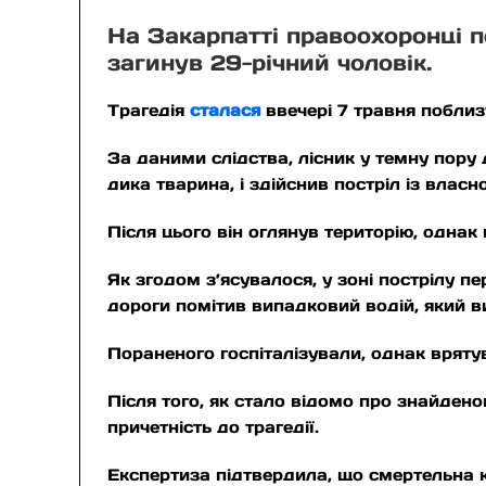
На Закарпатті правоохоронці по
загинув 29-річний чоловік.
Трагедія
сталася
ввечері 7 травня поблиз
За даними слідства, лісник у темну пору
дика тварина, і здійснив постріл із власн
Після цього він оглянув територію, однак 
Як згодом з’ясувалося, у зоні пострілу п
дороги помітив випадковий водій, який в
Пораненого госпіталізували, однак врятув
Після того, як стало відомо про знайде
причетність до трагедії.
Експертиза підтвердила, що смертельна к