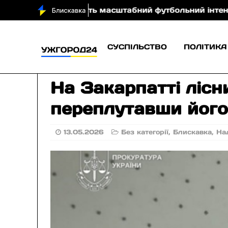
роді проведуть масштабний футбольний інтенсив «Тал
СУСПІЛЬСТВО
ПОЛІТИКА
На Закарпатті лісн
переплутавши його
13.05.2026
Без категорії
,
Блискавка
,
На