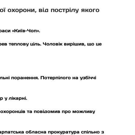
ї охорони, від пострілу якого
раси «Київ–Чоп».
ев теплову ціль. Чоловік вирішив, що це
льні поранення. Потерпілого на узбіччі
 у лікарні.
воохоронців та повідомив про можливу
карпатська обласна прокуратура спільно з