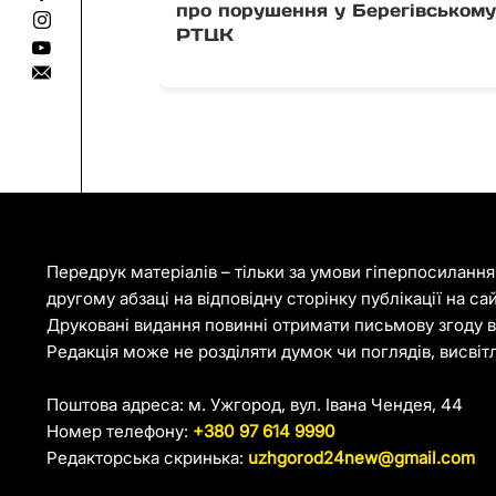
про порушення у Берегівськом
РТЦК
Передрук матеріалів – тільки за умови гіперпосиланн
другому абзаці на відповідну сторінку публікації на са
Друковані видання повинні отримати письмову згоду ві
Редакція може не розділяти думок чи поглядів, висвіт
Поштова адреса: м. Ужгород, вул. Івана Чендея, 44
Номер телефону:
+380 97 614 9990
Редакторська скринька:
uzhgorod24new@gmail.com