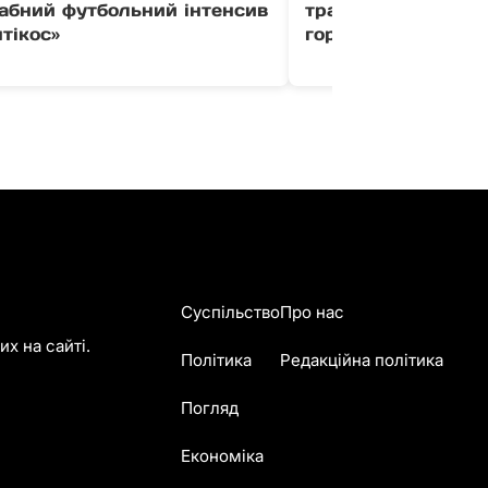
абний футбольний інтенсив
травмувала ногу п
тікос»
гори Гимба
Суспільство
Про нас
х на сайті.
Політика
Редакційна політика
Погляд
Економіка