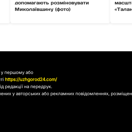
у
допомагають розміновувати
масшт
Миколаївщину (фото)
«Талан
я у першому або
йті
https://uzhgorod24.com/
д редакції на передрук.
лених у авторських або рекламних повідомленнях, розміщени