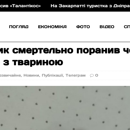
антікос»
На Закарпатті туристка з Дніпра травму
ПОГЛЯД
ЕКОНОМІКА
ФОТО
ВІДЕО
С
ик смертельно поранив ч
 з твариною
дзвичайне
,
Новини
,
Публікації
,
Телеграм
0