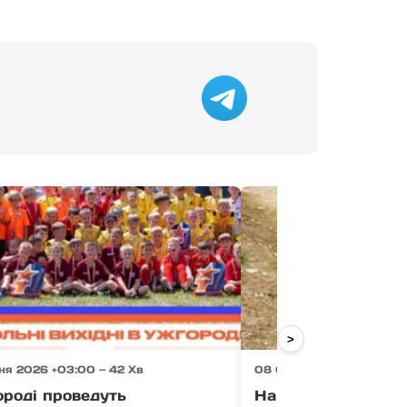
>
ня 2026 +03:00 — 42 Хв
08 Серпня 2026 +03:00 
ороді проведуть
На Закарпатті тур