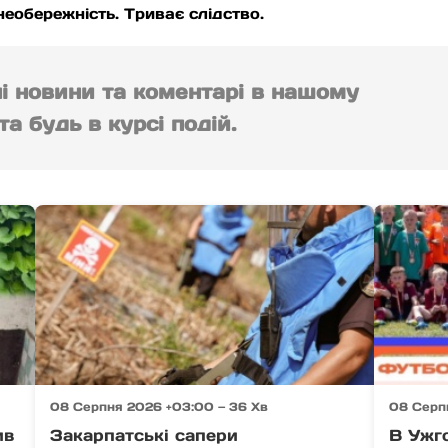
необережність. Триває слідство.
ні новини та коментарі в нашому
а будь в курсі подій.
08 Серпня 2026 +03:00 — 36 Хв
08 Серп
ив
Закарпатські сапери
В Ужг