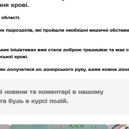
ня крові.
 області.
их підрозділів, які пройшли необхідні медичні обсте
ських ініціативах вже стала доброю традицією та має
ської крові.
н долучатися до донорського руху, адже кожна дона
ні новини та коментарі в нашому
а будь в курсі подій.