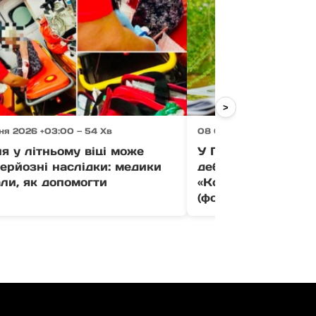
>
ня 2026 +03:00 — 54 Хв
08 Серпня 2026 +03:00 
я у літньому віці може
У Перечині презе
ерйозні наслідки: медики
дебютну книгу Га
ли, як допомогти
«Коли літа поважн
(фото)