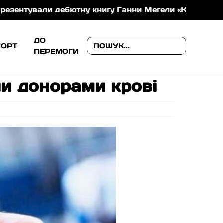
али дебютну книгу Ганни Мегели «Коли літа поважні з
ДО
ПОРТ
ПЕРЕМОГИ
ли донорами крові