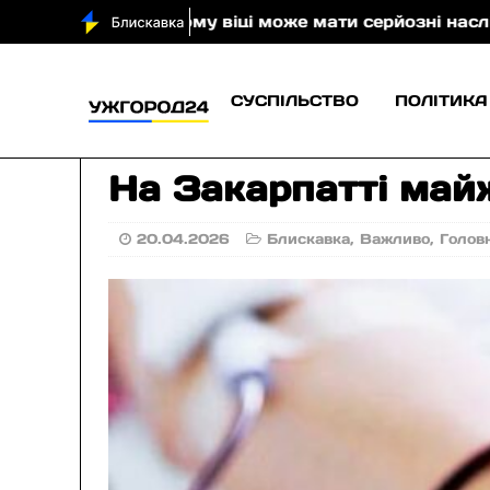
ння у літньому віці може мати серйозні наслідки: ме
СУСПІЛЬСТВО
ПОЛІТИКА
На Закарпатті май
20.04.2026
Блискавка
,
Важливо
,
Голов