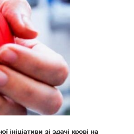
ї ініціативи зі здачі крові на