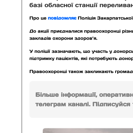
базі обласної станції переливан
Про це
повідомляє
Поліція Закарпатської
До акції приєдналися правоохоронці різн
закладів охорони здоров’я.
У поліції зазначають, що участь у донор
підтримку пацієнтів, які потребують донор
Правоохоронці також закликають громадя
Більше інформації, оператив
телеграм каналі. Підписуйся т