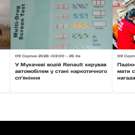
09 Серпня 2026 +03:00 — 26 Хв
09 Серп
У Мукачеві водій Renault керував
Падінн
автомобілем у стані наркотичного
мати с
сп’яніння
нагада