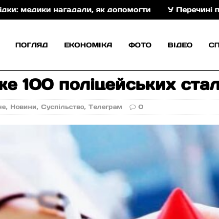
дики нагадали, як допомогти
У Перечині презентув
ПОГЛЯД
ЕКОНОМІКА
ФОТО
ВІДЕО
С
же 100 поліцейських ста
не
,
Новини
,
Суспільство
,
Телеграм
0