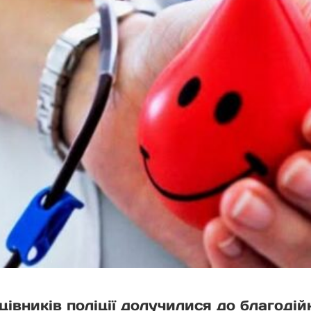
івників поліції долучилися до благодійно