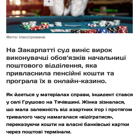
Фото: ілюстроване
На Закарпатті суд виніс вирок
виконувачці обов’язків начальниці
поштового відділення, яка
привласнила пенсійні кошти та
програла їх в онлайн-казино.
Як йдеться у матеріалах справи, інцидент стався
у селі Грушово на Тячівщині. Жінка зізналася,
що мала залежність від азартних ігор і протягом
тривалого часу намагалася «відігратися»,
переказуючи кошти на власні банківські картки
через поштові термінали.