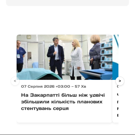
<
>
07 Серпня 2026 +03:00 — 57 Хв
07 Серпн
На Закарпатті більш ніж удвічі
Через 
збільшили кількість планових
право
стентувань серця
можут
води в