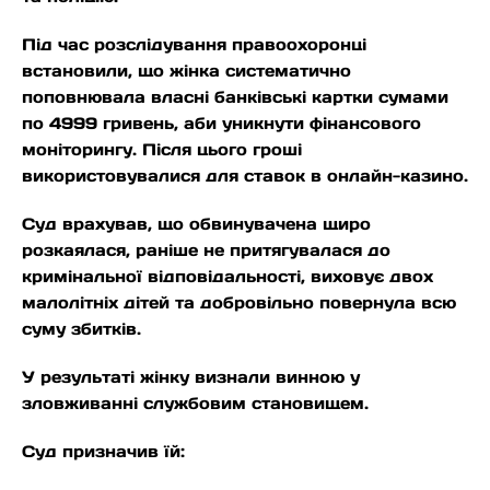
Під час розслідування правоохоронці
встановили, що жінка систематично
поповнювала власні банківські картки сумами
по 4999 гривень, аби уникнути фінансового
моніторингу. Після цього гроші
використовувалися для ставок в онлайн-казино.
Суд врахував, що обвинувачена щиро
розкаялася, раніше не притягувалася до
кримінальної відповідальності, виховує двох
малолітніх дітей та добровільно повернула всю
суму збитків.
У результаті жінку визнали винною у
зловживанні службовим становищем.
Суд призначив їй: