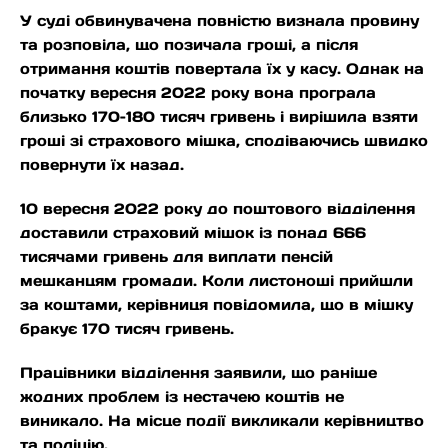
У суді обвинувачена повністю визнала провину
та розповіла, що позичала гроші, а після
отримання коштів повертала їх у касу. Однак на
початку вересня 2022 року вона програла
близько 170–180 тисяч гривень і вирішила взяти
гроші зі страхового мішка, сподіваючись швидко
повернути їх назад.
10 вересня 2022 року до поштового відділення
доставили страховий мішок із понад 666
тисячами гривень для виплати пенсій
мешканцям громади. Коли листоноші прийшли
за коштами, керівниця повідомила, що в мішку
бракує 170 тисяч гривень.
Працівники відділення заявили, що раніше
жодних проблем із нестачею коштів не
виникало. На місце події викликали керівництво
та поліцію.