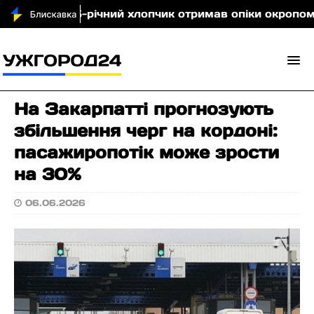
лявщині 5-річний хлопчик отримав опіки окропом
На Закарпатті прогнозують
збільшення черг на кордоні:
пасажиропотік може зрости
на 30%
06.06.2026