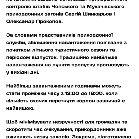
контролю штабів Чопського та Мукачівського
прикордонних загонів Сергій Шинкарьов і
Олександр Прокопов.
За словами представників прикордонної
служби, збільшення навантаження пов’язане з
початком літнього туристичного сезону та
періодом відпусток. Традиційно найбільше
навантаження на пункти пропуску прогнозують
у вихідні дні.
Найбільш завантаженими годинами можуть
стати проміжки часу з 13:00 до 16:00, коли
кількість охочих перетнути кордон зазвичай є
найвищою.
Щоб мінімізувати незручності для громадян та
скоротити час очікування, прикордонники вже
вживають низку заходів. Зокрема, підготовлено