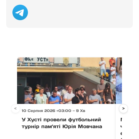
<
>
10 Серпня 2026 +03:00 — 9 Хв
10 Серпн
У Хусті провели футбольний
Мукачі
турнір пам’яті Юрія Мовчана
чотири
етапі 