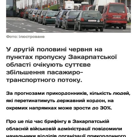
Фото: ілюстроване
У другій половині червня на
пунктах пропуску Закарпатської
області очікують суттєве
збільшення пасажиро-
транспортного потоку.
За прогнозами прикордонників, кількість людей,
які перетинатимуть державний кордон, на
окремих напрямках може зрости до 30%.
Про це під час брифінгу в Закарпатській
обласній військовій адміністрації повідомили
начальники відділів організації прикордонного