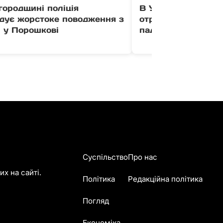
городщині поліція
В Ужгороді 11-річ
ідує жорстоке поводження з
отримав перелом р
 у Порошкові
падіння з квадроц
Суспільство
Про нас
х на сайті.
Політика
Редакційна політика
Погляд
Економіка