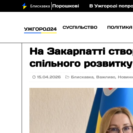
з кіньми у Порошкові
В Ужгороді попрощаються 
СУСПІЛЬСТВО
ПОЛІТИКА
На Закарпатті ств
спільного розвитку
15.04.2026
Блискавка
,
Важливо
,
Новин