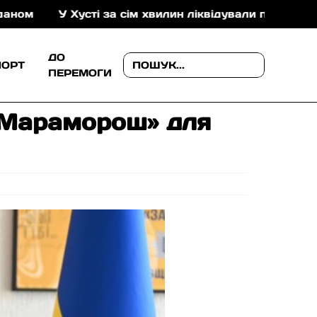
У Хусті за сім хвилин ліквідували пожежу в складські
ДО
ПОРТ
ПЕРЕМОГИ
«Мараморош» для