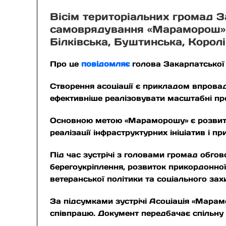
Вісім територіальних громад З
самоврядування «Мараморош». 
Білківська, Буштинська, Корол
Про це
повідомляє
голова Закарпатської
Створення асоціації є прикладом впрова
ефективніше реалізовувати масштабні про
Основною метою «Мараморошу» є розвиток
реалізації інфраструктурних ініціатив і п
Під час зустрічі з головами громад обго
берегоукріплення, розвиток прикордонної
ветеранської політики та соціального зах
За підсумками зустрічі Асоціація «Мара
співпрацю. Документ передбачає спільну 