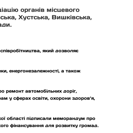
іацію органів місцевого
ька, Хустська, Вишківська,
ади.
співробітництва, який дозволяє
и, енергонезалежності, а також
ро ремонт автомобільних доріг,
ам у сферах освіти, охорони здоров’я,
кої області підписали меморандум про
кого фінансування для розвитку громад.