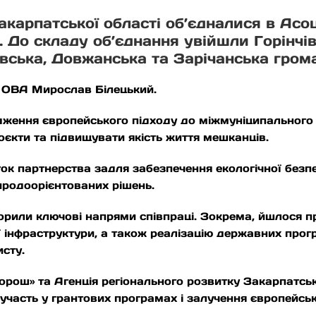
акарпатської області об’єдналися в Асоц
До складу об’єднання увійшли Горінчівс
івська, Довжанська та Зарічанська гром
 ОВА Мирослав Білецький.
дження європейського підходу до міжмуніципального 
єкти та підвищувати якість життя мешканців.
 партнерства задля забезпечення екологічної безпек
риродоорієнтованих рішень.
ворили ключові напрями співпраці. Зокрема, йшлося п
 інфраструктури, а також реалізацію державних прогр
исту.
морош» та Агенція регіонального розвитку Закарпатсь
участь у грантових програмах і залучення європейсь