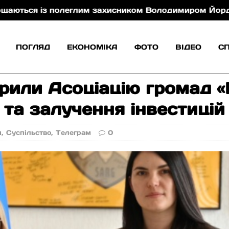
із полеглим захисником Володимиром Йорданом
ПОГЛЯД
ЕКОНОМІКА
ФОТО
ВІДЕО
С
орили Асоціацію громад 
 та залучення інвестицій
и
,
Суспільство
,
Телеграм
0