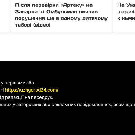
Після перевірки «Артеку» на
На Уж
Закарпатті Омбудсман виявив
розсл
порушення ще в одному дитячому
кіньми
таборі (відео)
я у першому або
йті
https://uzhgorod24.com/
д редакції на передрук.
лених у авторських або рекламних повідомленнях, розміщени