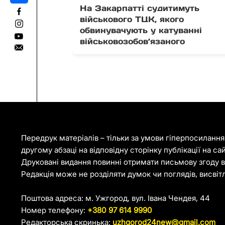
На Закарпатті судитимуть
військового ТЦК, якого
обвинувачують у катуванні
військовозобов’язаного
Передрук матеріалів – тільки за умови гіперпосиланн
другому абзаці на відповідну сторінку публікації на са
Друковані видання повинні отримати письмову згоду ві
Редакція може не розділяти думок чи поглядів, висвіт
Поштова адреса: м. Ужгород, вул. Івана Чендея, 44
Номер телефону:
+380 97 614 9990
Редакторська скринька:
uzhgorod24new@gmail.com