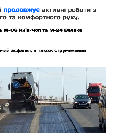
ті
продовжує
активні роботи з
го та комфортного руху.
ма
М-06 Київ–Чоп
та
М-24 Велика
ячий асфальт, а також струменевий