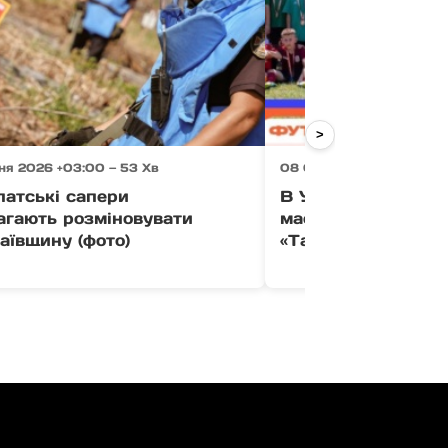
>
ня 2026 +03:00 — 53 Хв
08 Серпня 2026 +03:00 
патські сапери
В Ужгороді провед
агають розміновувати
масштабний футбо
аївщину (фото)
«Талантікос»