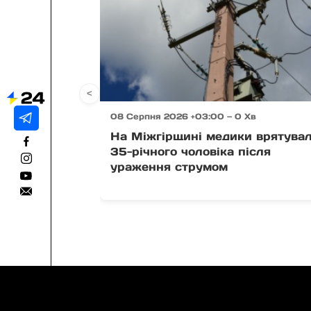
<
08 Серпня 2026 +03:00 — 0 Хв
На Міжгірщині медики врятува
35-річного чоловіка після
ураження струмом