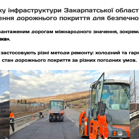
ку інфраструктури Закарпатської облас
влення дорожнього покриття для безпечно
авантаженим дорогам міжнародного значення, зокре
нка»
.
застосовують різні методи ремонту: холодний та гар
 стан дорожнього покриття за різних погодних умов.