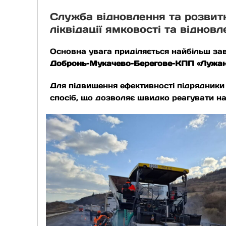
Служба відновлення та розвит
ліквідації ямковості та відно
Основна увага приділяється найбільш з
Добронь–Мукачево–Берегове–КПП «Лужа
Для підвищення ефективності підрядники 
спосіб, що дозволяє швидко реагувати на