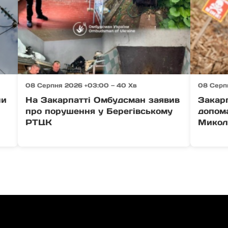
08 Серпня 2026 +03:00 — 40 Хв
08 Серп
ли
На Закарпатті Омбудсман заявив
Закар
про порушення у Берегівському
допом
РТЦК
Микол