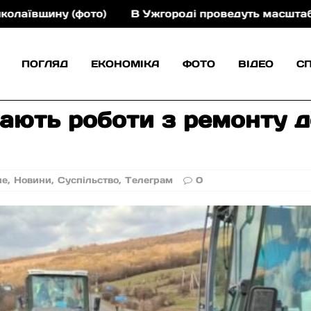
)
В Ужгороді проведуть масштабний футбольний ін
ПОГЛЯД
ЕКОНОМІКА
ФОТО
ВІДЕО
С
вають роботи з ремонту д
не
,
Новини
,
Суспільство
,
Телеграм
0