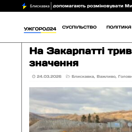
ери допомагають розміновувати Миколаївщину (фото
СУСПІЛЬСТВО
ПОЛІТИКА
На Закарпатті три
значення
24.03.2026
Блискавка
,
Важливо
,
Голов