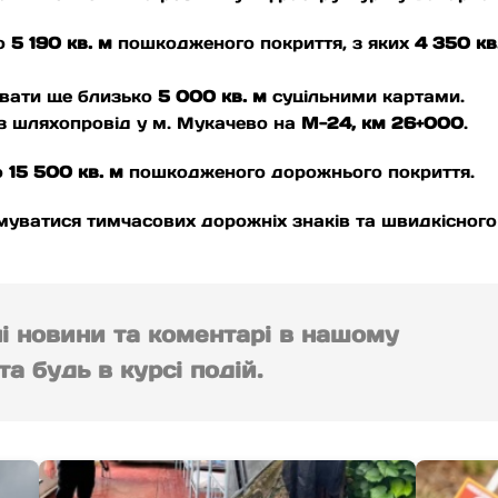
но
5 190 кв. м
пошкодженого покриття, з яких
4 350 кв
увати ще близько
5 000 кв. м
суцільними картами.
з шляхопровід у м. Мукачево на
М-24, км 26+000
.
о
15 500 кв. м
пошкодженого дорожнього покриття.
муватися тимчасових дорожніх знаків та швидкісного
ні новини та коментарі в нашому
а будь в курсі подій.