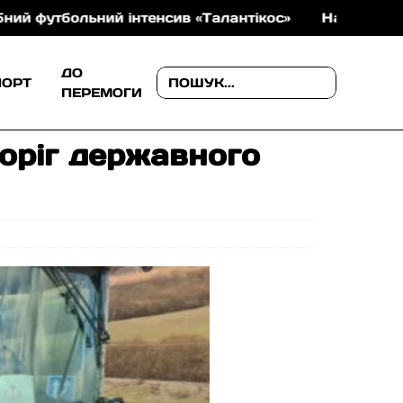
тенсив «Талантікос»
На Закарпатті туристка з Дн
ДО
ПОРТ
ПЕРЕМОГИ
оріг державного