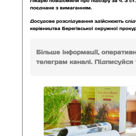
Лікарю повідомили про підозру за ч. 3 
поєднане з вимаганням.
Досудове розслідування здійснюють слідч
керівництва Берегівської окружної проку
Більше інформації, оператив
телеграм каналі. Підписуйся т