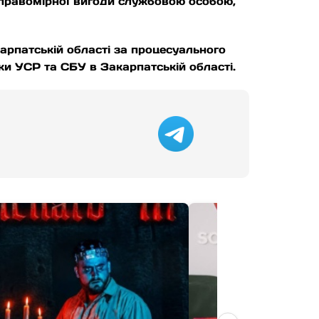
неправомірної вигоди службовою особою,
карпатській області за процесуального
ки УСР та СБУ в Закарпатській області.