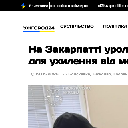
а аукціон співполімери
«Річард ІІІ» під відкрит
СУСПІЛЬСТВО
ПОЛІТИКА
На Закарпатті урол
для ухилення від мо
19.05.2026
Блискавка
,
Важливо
,
Головн