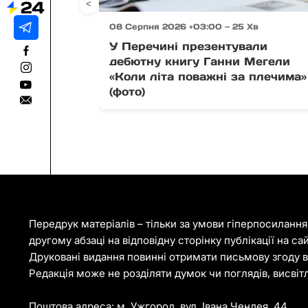
<
08 Серпня 2026 +03:00 — 25 Хв
У Перечині презентували
дебютну книгу Ганни Мегели
«Коли літа поважні за плечима»
(фото)
Передрук матеріалів – тільки за умови гіперпосиланн
другому абзаці на відповідну сторінку публікації на са
Друковані видання повинні отримати письмову згоду ві
Редакція може не розділяти думок чи поглядів, висвіт
Поштова адреса: м. Ужгород, вул. Івана Чендея, 44