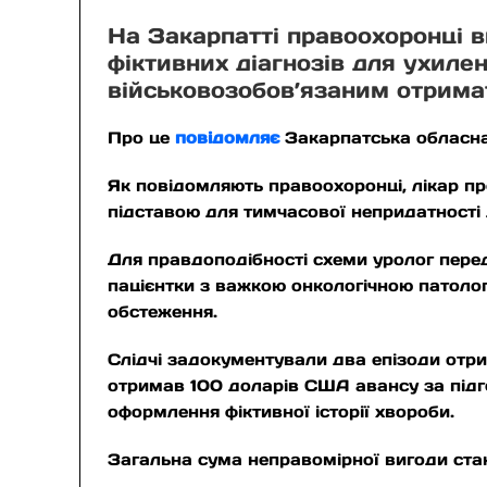
На Закарпатті правоохоронці в
фіктивних діагнозів для ухилен
військовозобов’язаним отримат
Про це
повідомляє
Закарпатська обласна
Як повідомляють правоохоронці, лікар пр
підставою для тимчасової непридатності 
Для правдоподібності схеми уролог перед
пацієнтки з важкою онкологічною патолог
обстеження.
Слідчі задокументували два епізоди отр
отримав 100 доларів США авансу за підг
оформлення фіктивної історії хвороби.
Загальна сума неправомірної вигоди ста