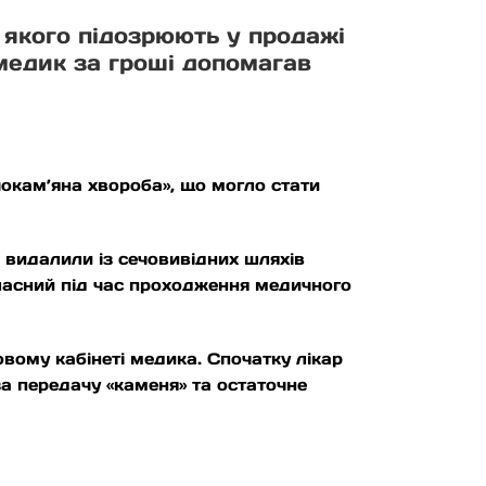
, якого підозрюють у продажі
 медик за гроші допомагав
чокам’яна хвороба», що могло стати
 видалили із сечовивідних шляхів
власний під час проходження медичного
вому кабінеті медика. Спочатку лікар
а передачу «каменя» та остаточне