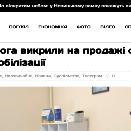
им небом: у Невицькому замку покажуть виставу Закар
ПОГЛЯД
ЕКОНОМІКА
ФОТО
ВІДЕО
С
ога викрили на продажі 
білізації
е
,
Надзвичайне
,
Новини
,
Суспільство
,
Телеграм
0