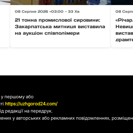
08 Серпня 2026 +03:00 — 33 Хв
08 Серп
21 тонна промислової сировини:
«Річар
Закарпатська митниця виставила
Невиц
на аукціон співполімери
виста
драмт
я у першому або
йті
https://uzhgorod24.com/
д редакції на передрук.
лених у авторських або рекламних повідомленнях, розміщени