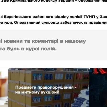
ст. 368 Кримінального кодексу України — одержання 
і Берегівського районного відділу поліції ГУНП у За
ратури. Оперативний супровід забезпечують працівни
ні новини та коментарі в нашому
а будь в курсі подій.