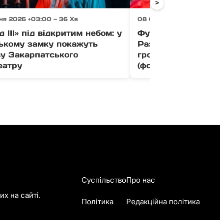
>
ня 2026 +03:00 — 36 Хв
08 Серпня 2026 +03:00 
д ІІІ» під відкритим небом: у
Футболіст «Браги»
ькому замку покажуть
Раззувайло отрим
ву Закарпатського
громадянина Украї
еатру
(фото)
Суспільство
Про нас
х на сайті.
Політика
Редакційна політика