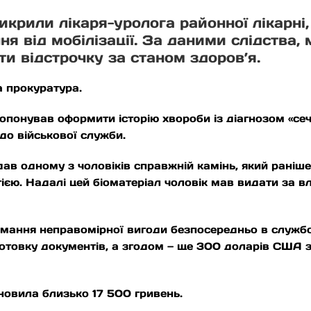
икрили лікаря-уролога районної лікарні
ня від мобілізації. За даними слідства,
и відстрочку за станом здоров’я.
 прокуратура.
опонував оформити історію хвороби із діагнозом «се
до військової служби.
ав одному з чоловіків справжній камінь, який раніше
ією. Надалі цей біоматеріал чоловік мав видати за 
имання неправомірної вигоди безпосередньо в службо
отовку документів, а згодом — ще 300 доларів США з
новила близько 17 500 гривень.