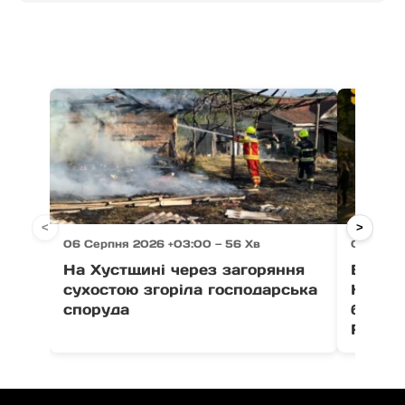
<
>
06 Серпня 2026 +03:00 — 56 Хв
06 Серпн
На Хустщині через загоряння
В Ужго
сухостою згоріла господарська
Незал
споруда
благо
Fest