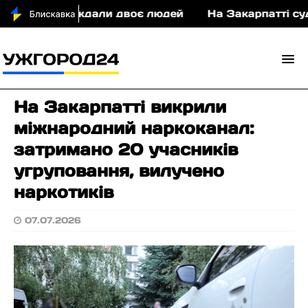
постраждали двоє людей
На Закарпатті судитимут
На Закарпатті викрили
міжнародний наркоканал:
затримано 20 учасників
угруповання, вилучено
наркотиків
07.07.2026