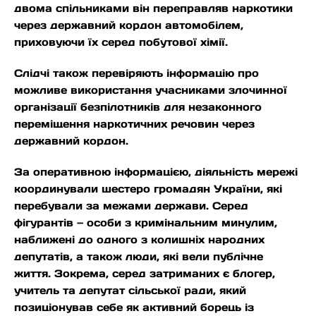
двома спільниками він переправляв наркотики
через державний кордон автомобілем,
приховуючи їх серед побутової хімії.
Слідчі також перевіряють інформацію про
можливе використання учасниками злочинної
організації безпілотників для незаконного
переміщення наркотичних речовин через
державний кордон.
За оперативною інформацією, діяльність мережі
координували шестеро громадян України, які
перебували за межами держави. Серед
фігурантів — особи з кримінальним минулим,
наближені до одного з колишніх народних
депутатів, а також люди, які вели публічне
життя. Зокрема, серед затриманих є блогер,
учитель та депутат сільської ради, який
позиціонував себе як активний борець із