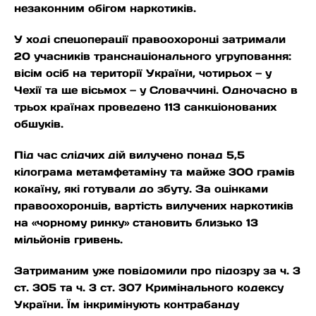
незаконним обігом наркотиків.
У ході спецоперації правоохоронці затримали
20 учасників транснаціонального угруповання:
вісім осіб на території України, чотирьох — у
Чехії та ще вісьмох — у Словаччині. Одночасно в
трьох країнах проведено 113 санкціонованих
обшуків.
Під час слідчих дій вилучено понад 5,5
кілограма метамфетаміну та майже 300 грамів
кокаїну, які готували до збуту. За оцінками
правоохоронців, вартість вилучених наркотиків
на «чорному ринку» становить близько 13
мільйонів гривень.
Затриманим уже повідомили про підозру за ч. 3
ст. 305 та ч. 3 ст. 307 Кримінального кодексу
України. Їм інкримінують контрабанду