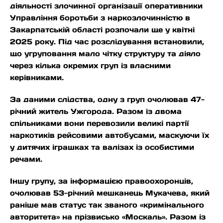
діяльності злочинної організації оперативники
Управління боротьби з наркозлочинністю в
Закарпатській області розпочали ще у квітні
2025 року. Під час розслідування встановили,
що угруповання мало чітку структуру та діяло
через кілька окремих груп із власними
керівниками.
За даними слідства, одну з груп очолював 47-
річний житель Ужгорода. Разом із двома
спільниками вони перевозили великі партії
наркотиків рейсовими автобусами, маскуючи їх
у дитячих іграшках та валізах із особистими
речами.
Іншу групу, за інформацією правоохоронців,
очолював 53-річний мешканець Мукачева, який
раніше мав статус так званого «кримінального
авторитета» на прізвисько «Москаль». Разом із