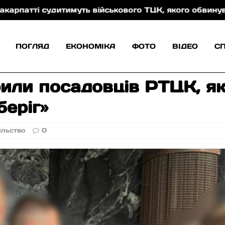
 судитимуть військового ТЦК, якого обвинувачують у 
ПОГЛЯД
ЕКОНОМІКА
ФОТО
ВІДЕО
С
или посадовців РТЦК, як
беріг»
ільство
0