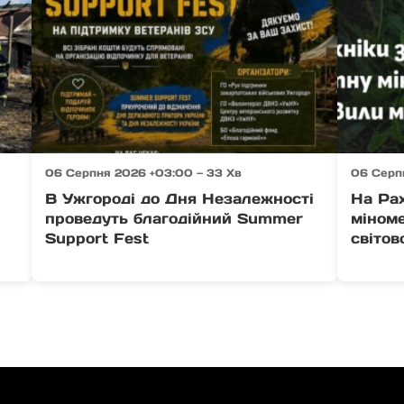
06 Серпня 2026 +03:00 — 33 Хв
06 Серп
В Ужгороді до Дня Незалежності
На Ра
проведуть благодійний Summer
міноме
Support Fest
світов