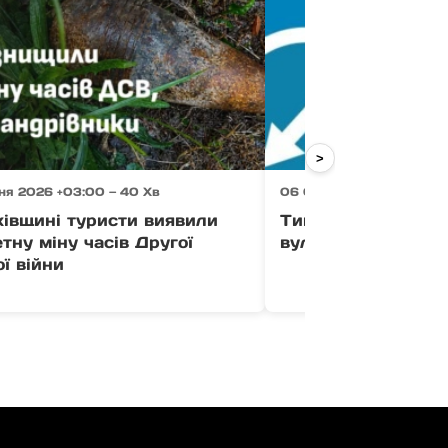
>
ня 2026 +03:00 — 40 Хв
06 Серпня 2026 +03:00 
хівщині туристи виявили
Тимчасово усклад
тну міну часів Другої
вулиці Загорській
ої війни