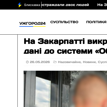
і у ДТП постраждали двоє людей
На Закарпатті
СУСПІЛЬСТВО
ПОЛІТИКА
На Закарпатті викр
дані до системи «О
26.05.2026
Надзвичайне
,
Новини
,
Сусп