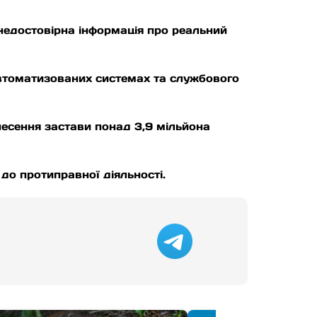
 недостовірна інформація про реальний
автоматизованих системах та службового
несення застави понад 3,9 мільйона
 до протиправної діяльності.