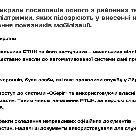
икрили посадовців одного з районних т
підтримки, яких підозрюють у внесенні
ння показників мобілізації.
України
чальника РТЦК та його заступника — начальника відд
ідставно внесли до автоматизованої системи дані про 
оронців, були особи, які вже проходили службу у Зб
доступ до системи «Оберіг» та використовуючи власні
мадян. Таким чином начальник РТЦК, за версією слід
8.
факти складання неправдивих офіційних документів — 
астин. Надалі ці документи використовували для слу