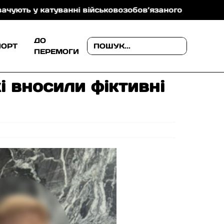
катуванні військовозобов’язаного
На Ужгородщині
ДО
ПОРТ
ПЕРЕМОГИ
і вносили фіктивні