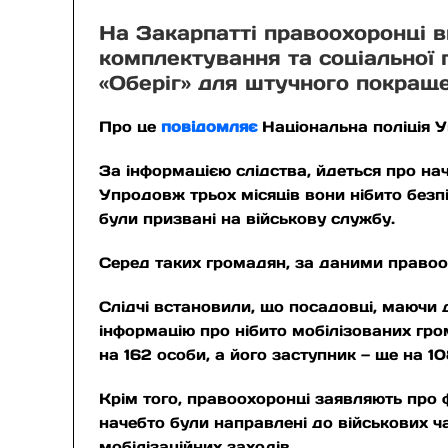
На Закарпатті правоохоронці в
комплектування та соціальної 
«Оберіг» для штучного покраще
Про це
повідомляє
Національна поліція 
За інформацією слідства, йдеться про на
Упродовж трьох місяців вони нібито безп
були призвані на військову службу.
Серед таких громадян, за даними правоох
Слідчі встановили, що посадовці, маючи 
інформацію про нібито мобілізованих гро
на 162 особи, а його заступник — ще на 10
Крім того, правоохоронці заявляють про 
начебто були направлені до військових ч
мобілізаційних заходів.