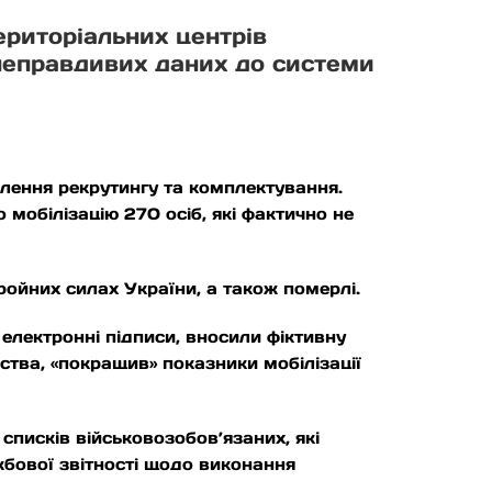
ериторіальних центрів
 неправдивих даних до системи
ілення рекрутингу та комплектування.
мобілізацію 270 осіб, які фактично не
ройних силах України, а також померлі.
 електронні підписи, вносили фіктивну
ства, «покращив» показники мобілізації
списків військовозобов’язаних, які
жбової звітності щодо виконання