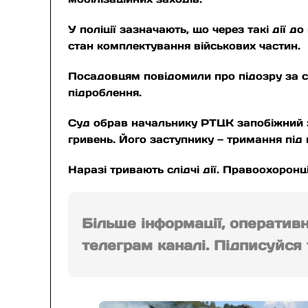
У поліції зазначають, що через такі дії
стан комплектування військових частин.
Посадовцям повідомили про підозру за с
підроблення.
Суд обрав начальнику РТЦК запобіжний з
гривень. Його заступнику — тримання під
Наразі тривають слідчі дії. Правоохоронц
Більше інформації, оператив
телеграм каналі. Підписуйся т