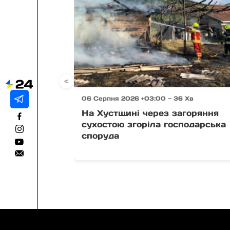
<
06 Серпня 2026 +03:00 — 36 Хв
На Хустщині через загоряння
сухостою згоріла господарська
споруда