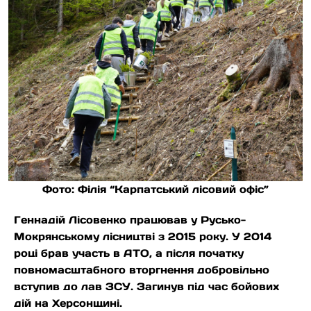
Фото: Філія “Карпатський лісовий офіс”
Геннадій Лісовенко працював у Русько-
Мокрянському лісництві з 2015 року. У 2014
році брав участь в АТО, а після початку
повномасштабного вторгнення добровільно
вступив до лав ЗСУ. Загинув під час бойових
дій на Херсонщині.