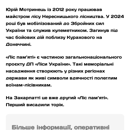
Юрій Мотринець із 2012 року працював
майстром лісу Нересницького лісництва. У 2024
році був мобілізований до Збройних сил
України та служив кулеметником. Загинув під
час бойових дій поблизу Курахового на
Донеччині.
«Ліс пам’яті» є частиною загальнонаціонального
проєкту ДП «Ліси України». Такі меморіальні
насадження створюють у різних регіонах
держави як живі символи вдячності полеглим
воїнам-лісівникам.
На Закарпатті це вже другий «Ліс пам’яті».
Перший висадили торік.
Більше інформації, оперативні