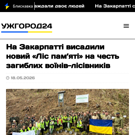
ТП постраждали двоє людей
На Закарпатті судит
На Закарпатті висадили
новий «Ліс пам’яті» на честь
загиблих воїнів-лісівників
18.05.2026