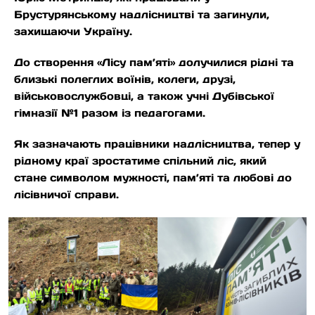
Брустурянському надлісництві та загинули,
захищаючи Україну.
До створення «Лісу пам’яті» долучилися рідні та
близькі полеглих воїнів, колеги, друзі,
військовослужбовці, а також учні Дубівської
гімназії №1 разом із педагогами.
Як зазначають працівники надлісництва, тепер у
рідному краї зростатиме спільний ліс, який
стане символом мужності, пам’яті та любові до
лісівничої справи.