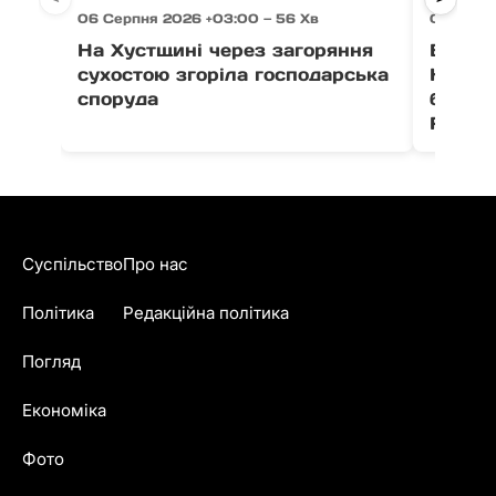
06 Серпня 2026 +03:00 — 56 Хв
06 Серпн
На Хустщині через загоряння
В Ужго
сухостою згоріла господарська
Незал
споруда
благо
Fest
Суспільство
Про нас
Політика
Редакційна політика
Погляд
Економіка
Фото