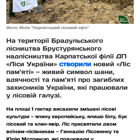
Фото: Філія "Карпатський лісовий офіс"
На території Брадульського
лісництва Брустурянського
надлісництва Карпатської філії ДП
«Ліси України»
створили
новий «Ліс
пам’яті» — живий символ шани,
вдячності та пам’яті про загиблих
захисників України, які працювали
у лісовій галузі.
На площі 1 гектар висадили змішані лісові
культури — ялину європейську, ялицю білу, бук
лісовий та клен-явір. Ліс присвятили двом
воїнам-лісівникам — Геннадію Лісовенку та
Юрію Мотринцю, які працювали у