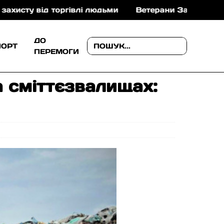
івлі людьми
Ветерани Закарпаття можуть отримати 
ДО
ПОРТ
ПЕРЕМОГИ
а сміттєзвалищах: