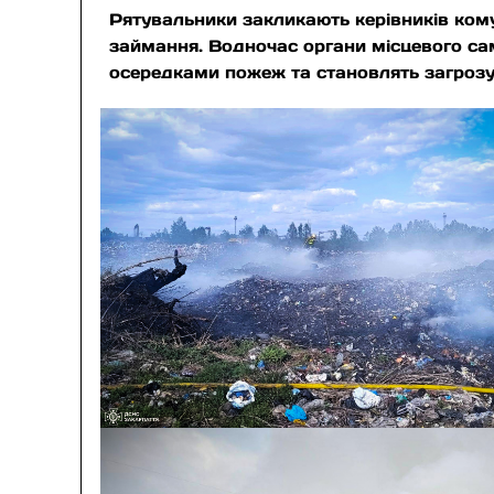
Рятувальники закликають керівників ком
займання. Водночас органи місцевого са
осередками пожеж та становлять загрозу