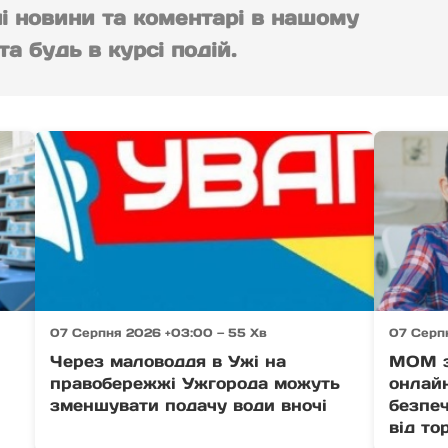
ні новини та коментарі в нашому
а будь в курсі подій.
07 Серпня 2026 +03:00 — 55 Хв
07 Серп
Через маловоддя в Ужі на
МОМ з
правобережжі Ужгорода можуть
онлайн
зменшувати подачу води вночі
безпеч
від то