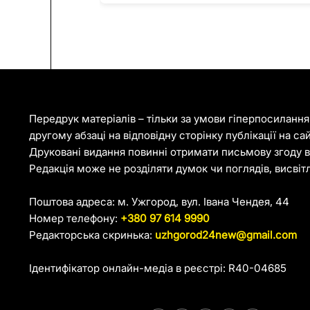
Передрук матеріалів – тільки за умови гіперпосиланн
другому абзаці на відповідну сторінку публікації на са
Друковані видання повинні отримати письмову згоду ві
Редакція може не розділяти думок чи поглядів, висвіт
Поштова адреса: м. Ужгород, вул. Івана Чендея, 44
Номер телефону:
+380 97 614 9990
Редакторська скринька:
uzhgorod24new@gmail.com
Ідентифікатор онлайн-медіа в реєстрі: R40-04685