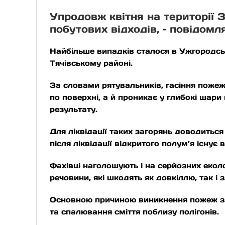
Упродовж квітня на території 
побутових відходів, – повідом
Найбільше випадків сталося в Ужгородськ
Тячівському районі.
За словами рятувальників, гасіння поже
по поверхні, а й проникає у глибокі шари
результату.
Для ліквідації таких загорянь доводиться
після ліквідації відкритого полум’я існу
Фахівці наголошують і на серйозних еколо
речовини, які шкодять як довкіллю, так і
Основною причиною виникнення пожеж за
та спалювання сміття поблизу полігонів.