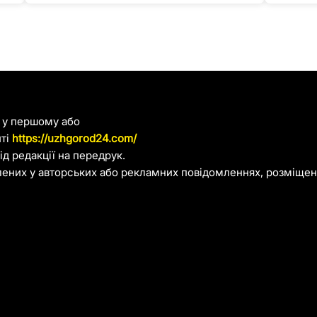
я у першому або
йті
https://uzhgorod24.com/
д редакції на передрук.
лених у авторських або рекламних повідомленнях, розміщени