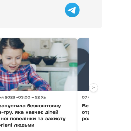
>
ня 2026 +03:00 — 52 Хв
07 Серпня 2026 +03:00 
апустила безкоштовну
Ветерани Закарпа
-гру, яка навчає дітей
отримати до 1 млн
ної поведінки та захисту
розвиток бізнесу (
ргівлі людьми