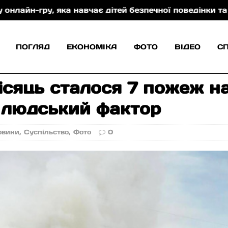
авчає дітей безпечної поведінки та захисту від торг
ПОГЛЯД
ЕКОНОМІКА
ФОТО
ВІДЕО
С
ісяць сталося 7 пожеж н
 людський фактор
овини
,
Суспільство
,
Фото
0