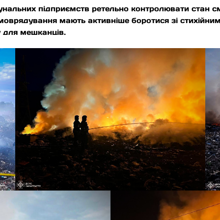
унальних підприємств ретельно контролювати стан см
моврядування мають активніше боротися зі стихійним
 для мешканців.