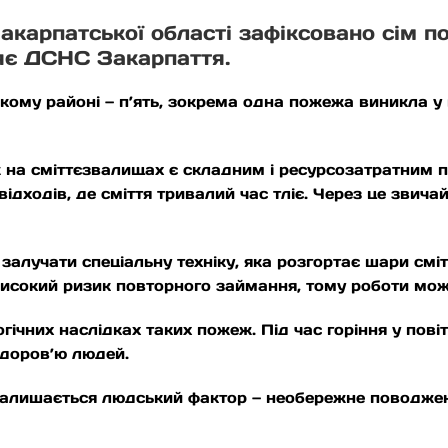
Закарпатської області зафіксовано сім п
ляє ДСНС Закарпаття.
ому районі — п’ять, зокрема одна пожежа виникла у м
ж на сміттєзвалищах є складним і ресурсозатратним
 відходів, де сміття тривалий час тліє. Через це звич
 залучати спеціальну техніку, яка розгортає шари сміт
є високий ризик повторного займання, тому роботи мо
гічних наслідках таких пожеж. Під час горіння у пові
 здоров’ю людей.
лишається людський фактор — необережне поводження