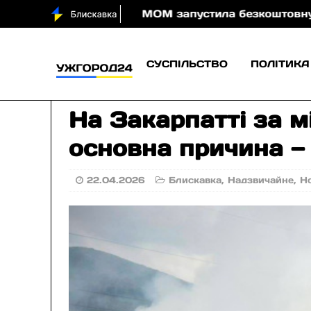
очі
МОМ запустила безкоштовну онлайн-гру, яка н
СУСПІЛЬСТВО
ПОЛІТИКА
На Закарпатті за м
основна причина —
22.04.2026
Блискавка
,
Надзвичайне
,
Н