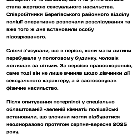
стала жертвою сексуального насильства.
Співробітники Берегівського районного відділу
поліції оперативно розпочали розслідування та
вже того ж дня встановили особу
підозрюваного.
Слідчі з’ясували, що в період, коли мати дитини
перебувала у пологовому будинку, чоловік
доглядав за дітьми. За версією правоохоронців,
саме тоді він не лише вчиняв щодо дівчинки дії
сексуального характеру, а й застосовував
фізичне насильство.
Після опитування потерпілої у спеціально
облаштованій «зеленій кімнаті» поліцейські
встановили, що злочини могли відбуватися
неодноразово протягом серпня-вересня 2025
року.