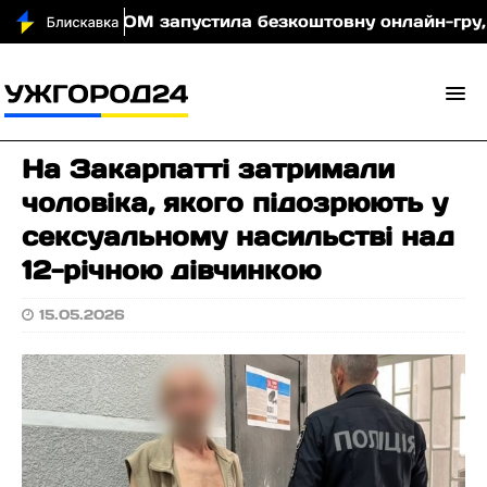
ночі
МОМ запустила безкоштовну онлайн-гру, яка н
На Закарпатті затримали
чоловіка, якого підозрюють у
сексуальному насильстві над
12-річною дівчинкою
15.05.2026