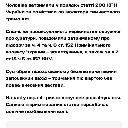
Чоловіка затримали у порядку статті 208 КПК
України та помістили до ізолятора тимчасового
тримання.
Слідчі, за процесуального керівництва окружної
прокуратури, повідомили затриманому про
підозру за ч. 4 та ч. 6 ст. 152 Кримінального
кодексу України — зґвалтування, а також за ч.2
ст.15 ч.6 ст.152 ККУ.
Суд обрав підозрюваному безальтернативний
запобіжний захід — тримання під вартою без
права внесення застави.
Наразі у справі триває досудове розслідування.
Санкція інкримінованих статей передбачає
довічне позбавлення волі.