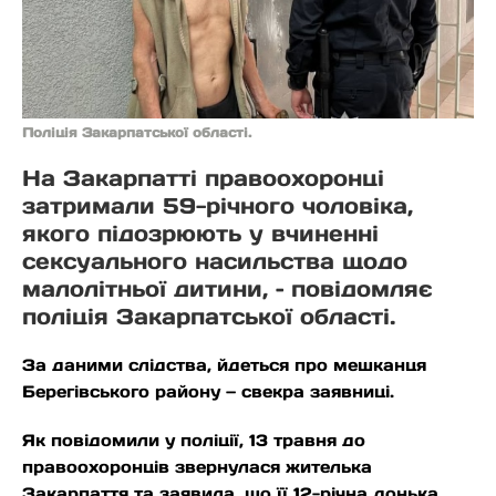
Поліція Закарпатської області.
На Закарпатті правоохоронці
затримали 59-річного чоловіка,
якого підозрюють у вчиненні
сексуального насильства щодо
малолітньої дитини, – повідомляє
поліція Закарпатської області.
За даними слідства, йдеться про мешканця
Берегівського району — свекра заявниці.
Як повідомили у поліції, 13 травня до
правоохоронців звернулася жителька
Закарпаття та заявила, що її 12-річна донька