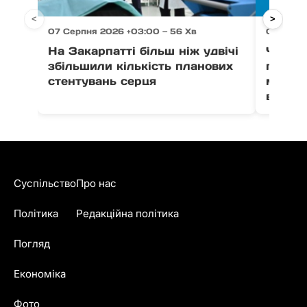
<
>
07 Серпня 2026 +03:00 — 56 Хв
07 Серпн
На Закарпатті більш ніж удвічі
Через 
збільшили кількість планових
право
стентувань серця
можут
води в
Суспільство
Про нас
Політика
Редакційна політика
Погляд
Економіка
Фото