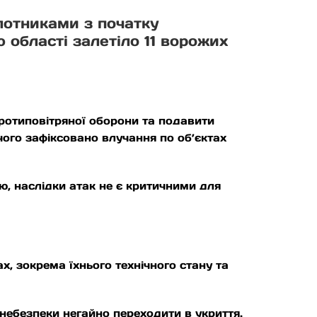
ілотниками з початку
 області залетіло 11 ворожих
ротиповітряної оборони та подавити
чого зафіксовано влучання по об’єктах
ю, наслідки атак не є критичними для
х, зокрема їхнього технічного стану та
 небезпеки негайно переходити в укриття.