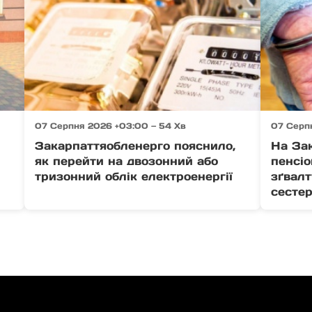
07 Серпня 2026 +03:00 — 54 Хв
07 Серп
Закарпаттяобленерго пояснило,
На За
як перейти на двозонний або
пенсіо
тризонний облік електроенергії
зґвалт
сестер