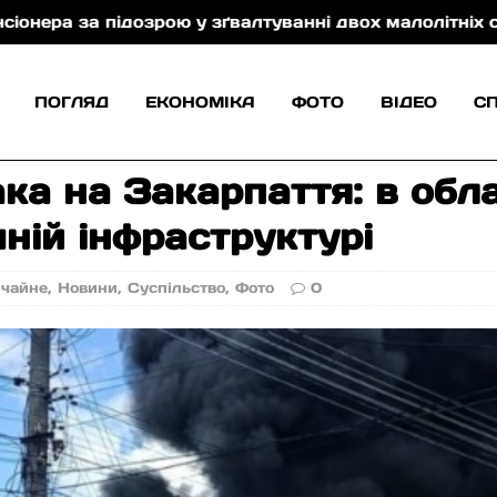
ою у зґвалтуванні двох малолітніх сестер (відео)
ПОГЛЯД
ЕКОНОМІКА
ФОТО
ВІДЕО
С
а на Закарпаття: в обла
ній інфраструктурі
ичайне
,
Новини
,
Суспільство
,
Фото
0