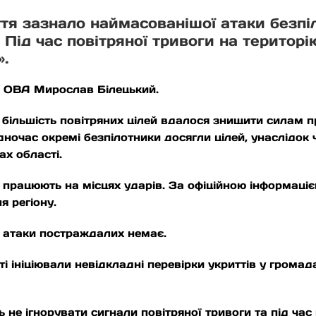
аття зазнало наймасованішої атаки безп
Під час повітряної тривоги на територію
».
ї ОВА Мирослав Білецький.
 більшість повітряних цілей вдалося знищити силам п
ночас окремі безпілотники досягли цілей, унаслідок 
ах області.
 працюють на місцях ударів. За офіційною інформаціє
 регіону.
 атаки постраждалих немає.
і ініціювали невідкладні перевірки укриттів у громада
не ігнорувати сигнали повітряної тривоги та під час