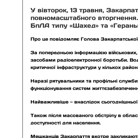
У вівторок, 13 травня, Закарп
повномасштабного вторгнення. 
БпЛА типу «Шахед» та «Герань
Про це повідомляє Голова Закарпатсько
За попередньою інформацією військових,
засобами радіоелектронної боротьби. Вод
критичної інфраструктури у кількох район
Наразі рятувальники та профільні служби
функціонування систем життєзабезпечення
Найважливіше — внаслідок сьогоднішньої
Також після масованого обстрілу в област
доступності для населення.
Мешканців Закарпаття вкотре закликають 