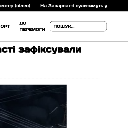
На Закарпатті судитимуть учасників злочинної групи,
ДО
ПОРТ
ПЕРЕМОГИ
сті зафіксували