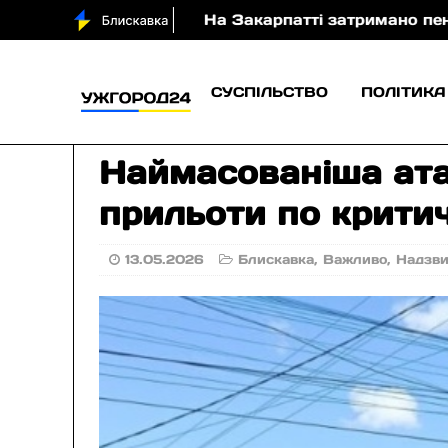
ргії
На Закарпатті затримано пенсіонера за підозр
СУСПІЛЬСТВО
ПОЛІТИКА
Наймасованіша атак
прильоти по критич
13.05.2026
Блискавка
,
Важливо
,
Надзв