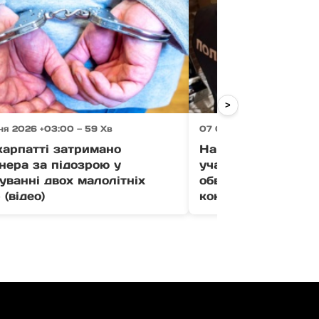
>
ня 2026 +03:00 — 59 Хв
07 Серпня 2026 +03:00 
карпатті затримано
На Закарпатті су
нера за підозрою у
учасників злочинно
уванні двох малолітніх
обвинувачують у к
 (відео)
кокаїну з ЄС (фото