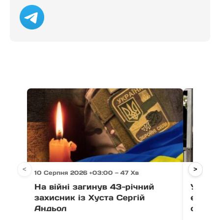
<
>
10 Серпня 2026 +03:00 — 47 Хв
10 Серпн
На війні загинув 43-річний
У Мука
захисник із Хуста Сергій
еколог
Андьол
сортув