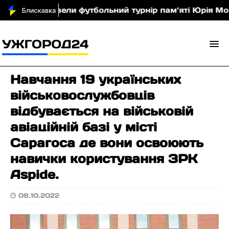
 Хусті провели футбольний турнір пам’яті Юрія Мовч
Навчання 19 українських
військовослужбовців
відбувається на військовій
авіаційній базі у місті
Сарагоса де вони освоюють
навички користування ЗРК
Aspide.
08.10.2022