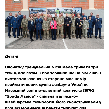
Деталі
Спочатку тренувальна місія мала тривати три
тижні, але потім її продовжили ще на сім днів. 1
листопада іспанська сторона має намір
приймати нових «учнів аспіду» з України.
Наземний зенітно-ракетний комплекс (ЗРК)
“Spada Aspide” – спільна італійсько-
швейцарська технологія. Його сконструювали у
процесі модифікації ракети “Aspide” для