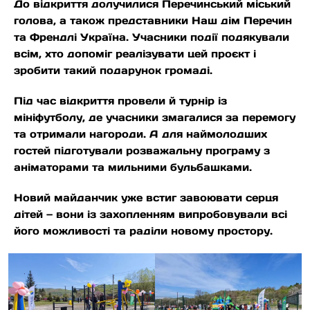
До відкриття долучилися Перечинський міський
голова, а також представники Наш дім Перечин
та Френдлі Україна. Учасники події подякували
всім, хто допоміг реалізувати цей проєкт і
зробити такий подарунок громаді.
Під час відкриття провели й турнір із
мініфутболу, де учасники змагалися за перемогу
та отримали нагороди. А для наймолодших
гостей підготували розважальну програму з
аніматорами та мильними бульбашками.
Новий майданчик уже встиг завоювати серця
дітей — вони із захопленням випробовували всі
його можливості та раділи новому простору.