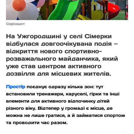
Скріншот
На Ужгородщині у селі Сімерки
відбулася довгоочікувана подія —
відкриття нового спортивно-
розважального майданчика, який
уже став центром активного
дозвілля для місцевих жителів.
Простір
поєднує одразу кілька зон: тут
встановили тренажери, каруселі, гірки та інші
елементи для активного відпочинку дітей
різного віку. Відтепер у громаді є місце, де
можна не лише гратися, а й займатися спортом
та проводити час разом.