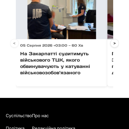
<
>
05 Серпня 2026 +03:00 — 60 Хв
05 Серп
На Закарпатті судитимуть
Після 
військового ТЦК, якого
Закар
обвинувачують у катуванні
поруш
військовозобов’язаного
дитячо
Суспільство
Про нас
Політика
Редакційна політика