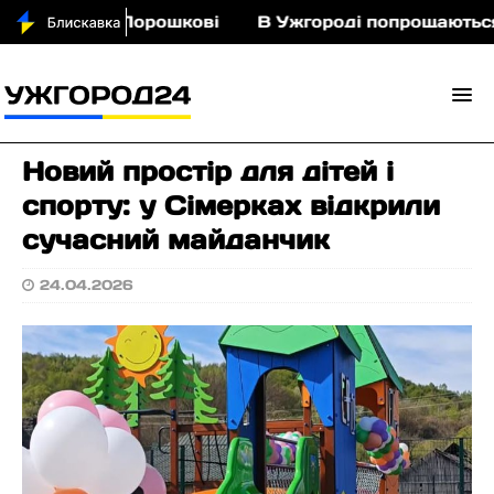
 кіньми у Порошкові
В Ужгороді попрощаються і
Новий простір для дітей і
спорту: у Сімерках відкрили
сучасний майданчик
24.04.2026