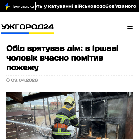
винувачують у катуванні військовозобов’язаного
Н
Обід врятував дім: в Іршаві
чоловік вчасно помітив
пожежу
09.04.2026