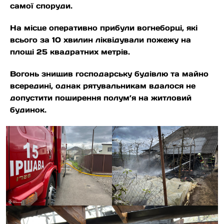
самої споруди.
На місце оперативно прибули вогнеборці, які
всього за 10 хвилин ліквідували пожежу на
площі 25 квадратних метрів.
Вогонь знищив господарську будівлю та майно
всередині, однак рятувальникам вдалося не
допустити поширення полум’я на житловий
будинок.