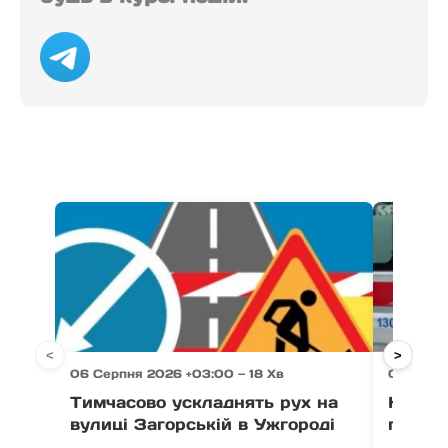
<
>
06 Серпня 2026 +03:00 — 18 Хв
06 Серпн
Тимчасово ускладнять рух на
На Уж
вулиці Загорській в Ужгороді
постр