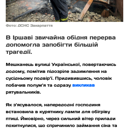
Фото: ДСНС Закарпаття
В Іршаві звичайна обідня перерва
допомогла запобігти більшій
трагедії.
Мешканець вулиці Української, повертаючись
додому, помітив підозріле задимлення на
сусідньому подвір’ї. Придивившись, чоловік
побачив полум’я та одразу
викликав
рятувальників.
Як з’ясувалося, напередодні господиня
встановила в курятнику лампи для обігріву
птиці. Ймовірно, через сильний вітер прилади
похитнулися, що спричинило займання сіна та