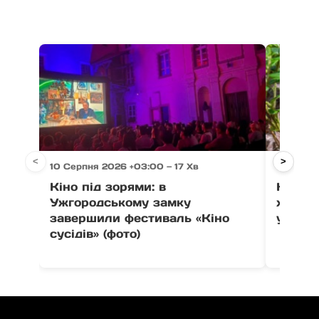
<
>
10 Серпня 2026 +03:00 — 17 Хв
10 Серпн
Кіно під зорями: в
На Рах
Ужгородському замку
хлопця
завершили фестиваль «Кіно
укусу 
сусідів» (фото)