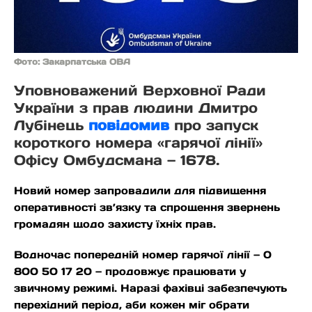
Фото: Закарпатська ОВА
Уповноважений Верховної Ради
України з прав людини Дмитро
Лубінець
повідомив
про запуск
короткого номера «гарячої лінії»
Офісу Омбудсмана — 1678.
Новий номер запровадили для підвищення
оперативності зв’язку та спрощення звернень
громадян щодо захисту їхніх прав.
Водночас попередній номер гарячої лінії — 0
800 50 17 20 — продовжує працювати у
звичному режимі. Наразі фахівці забезпечують
перехідний період, аби кожен міг обрати