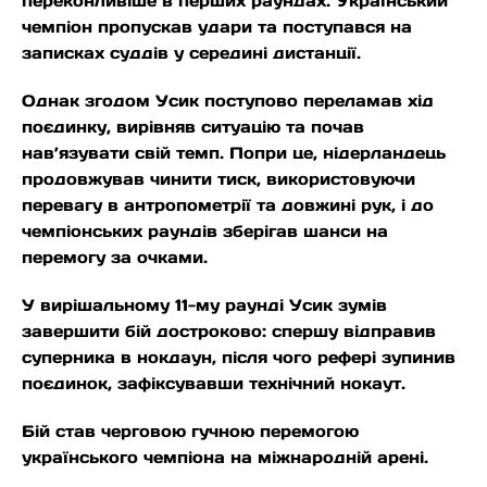
переконливіше в перших раундах. Український
чемпіон пропускав удари та поступався на
записках суддів у середині дистанції.
Однак згодом Усик поступово переламав хід
поєдинку, вирівняв ситуацію та почав
нав’язувати свій темп. Попри це, нідерландець
продовжував чинити тиск, використовуючи
перевагу в антропометрії та довжині рук, і до
чемпіонських раундів зберігав шанси на
перемогу за очками.
У вирішальному 11-му раунді Усик зумів
завершити бій достроково: спершу відправив
суперника в нокдаун, після чого рефері зупинив
поєдинок, зафіксувавши технічний нокаут.
Бій став черговою гучною перемогою
українського чемпіона на міжнародній арені.