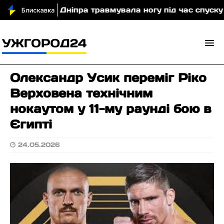
туристка з Дніпра травмувала ногу під час спуску з 
Олександр Усик переміг Ріко
Верховена технічним
нокаутом у 11-му раунді бою в
Єгипті
24.05.2026