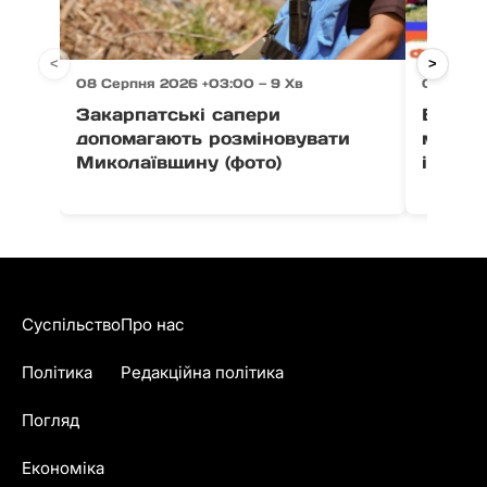
<
>
08 Серпня 2026 +03:00 — 9 Хв
08 Серп
Закарпатські сапери
В Ужго
допомагають розміновувати
масшт
Миколаївщину (фото)
інтенс
Суспільство
Про нас
Політика
Редакційна політика
Погляд
Економіка