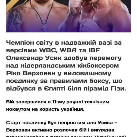
Чемпіон світу в надважкій вазі за
версіями WBC, WBA та IBF
Олександр Усик здобув перемогу
над нідерландським кікбоксером
Ріко Верховен у видовищному
поєдинку за правилами боксу, що
відбувся в Єгипті біля пірамід Гізи.
Бій завершився в 11-му раунді технічним
нокаутом на користь українця.
Старт поєдинку був непростим для Усика —
Верховен активно розпочав бій і виглядав