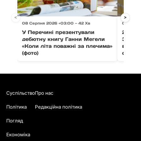
<
>
08 Серпня 2026 +03:00 — 42 Хв
08 Серп
У Перечині презентували
21 тон
дебютну книгу Ганни Мегели
Закар
«Коли літа поважні за плечима»
вистав
(фото)
співпо
Суспільство
Про нас
Політика
Редакційна політика
Погляд
Економіка