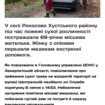
У селі Рокосово Хустського району
під час пожежі сухої рослинності
постраждала 69-річна місцева
жителька. Жінку з опіками
передали медикам екстреної
допомоги.
Як повідомили в Головному управлінні ДСНС у
Закарпатській області, повідомлення про
займання сухої трави на відкритій території на
вулиці Центральній надійшло до Служби
порятунку 6 липня о 14:53. Небезпечне
загоряння помітили місцеві мешканці, які
побачили густий дим та полум’я й одразу
викликали рятувальників.