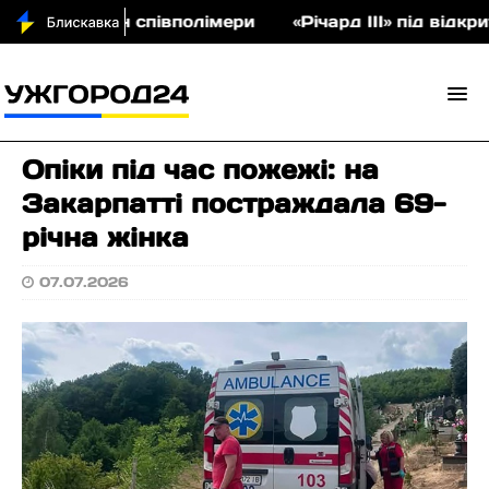
на аукціон співполімери
«Річард ІІІ» під відкри
Опіки під час пожежі: на
Закарпатті постраждала 69-
річна жінка
07.07.2026