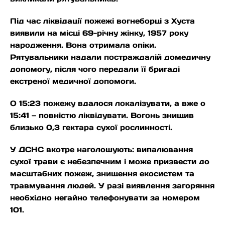
Під час ліквідації пожежі вогнеборці з Хуста
виявили на місці 69-річну жінку, 1957 року
народження. Вона отримала опіки.
Рятувальники надали постраждалій домедичну
допомогу, після чого передали її бригаді
екстреної медичної допомоги.
О 15:23 пожежу вдалося локалізувати, а вже о
15:41 — повністю ліквідувати. Вогонь знищив
близько 0,3 гектара сухої рослинності.
У ДСНС вкотре наголошують: випалювання
сухої трави є небезпечним і може призвести до
масштабних пожеж, знищення екосистем та
травмування людей. У разі виявлення загоряння
необхідно негайно телефонувати за номером
101.