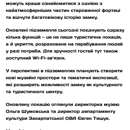
можуть краще ознайомитися з однією з
найатмосферніших частин старовинної фортеці
та відчути багатовікову історію замку.
Оновлені підземелля сьогодні поєднують одразу
кілька функцій — це не лише туристична локація,
а й укриття, розраховане на перебування людей
у разі потреби. Для зручності гостей тут також
доступний Wi-Fi-зв’язок.
У перспективі в підземеллях планують створити
нові музейні простори та тематичні експозиції,
які розширять можливості замку як культурного
та туристичного центру.
Оновлену локацію оглянули директорка музею
Ольга Шумовська та директор департаменту
культури Закарпатської ОВА Євген Тищук.