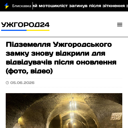
 43-річний мотоцикліст загинув після зіткнення з ко
Підземелля Ужгородського
замку знову відкрили для
відвідувачів після оновлення
(фото, відео)
05.06.2026