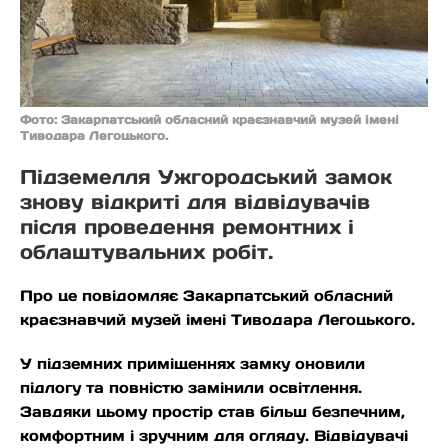
Фото: Закарпатський обласний краєзнавчий музей імені
Тиводара Легоцького.
Підземелля Ужгородський замок
знову відкриті для відвідувачів
після проведення ремонтних і
облаштувальних робіт.
Про це повідомляє Закарпатський обласний
краєзнавчий музей імені Тиводара Легоцького.
У підземних приміщеннях замку оновили
підлогу та повністю замінили освітлення.
Завдяки цьому простір став більш безпечним,
комфортним і зручним для огляду. Відвідувачі