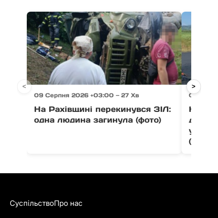
<
>
09 Серпня 2026 +03:00 — 27 Хв
09 Серп
На Рахівщині перекинувся ЗІЛ:
На Ху
одна людина загинула (фото)
дороги
уже в
(фото)
Суспільство
Про нас