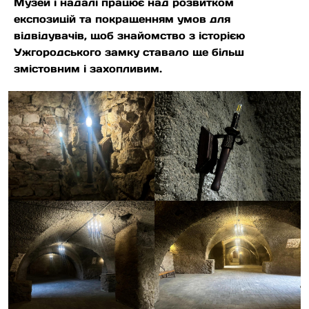
Музей і надалі працює над розвитком
експозицій та покращенням умов для
відвідувачів, щоб знайомство з історією
Ужгородського замку ставало ще більш
змістовним і захопливим.