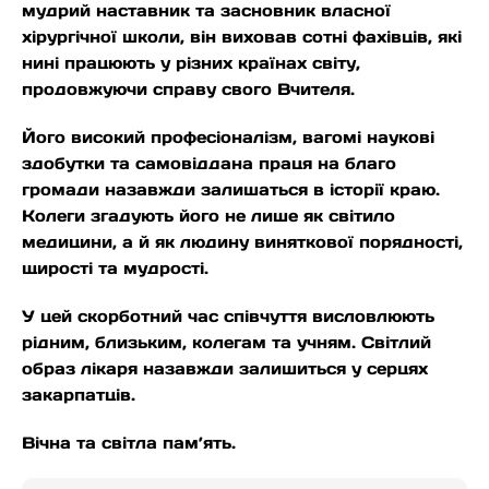
мудрий наставник та засновник власної
хірургічної школи, він виховав сотні фахівців, які
нині працюють у різних країнах світу,
продовжуючи справу свого Вчителя.
Його високий професіоналізм, вагомі наукові
здобутки та самовіддана праця на благо
громади назавжди залишаться в історії краю.
Колеги згадують його не лише як світило
медицини, а й як людину виняткової порядності,
щирості та мудрості.
У цей скорботний час співчуття висловлюють
рідним, близьким, колегам та учням. Світлий
образ лікаря назавжди залишиться у серцях
закарпатців.
Вічна та світла пам’ять.