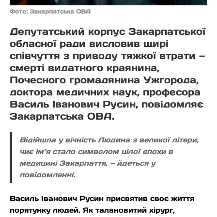
Фото: Закарпатська ОВА
Депутатський корпус Закарпатської
обласної ради висловив щирі
співчуття з приводу тяжкої втрати —
смерті видатного краянина,
Почесного громадянина Ужгорода,
доктора медичних наук, професора
Василь Іванович Русин, повідомляє
Закарпатська ОВА.
Відійшла у вічність Людина з великої літери,
чиє ім’я стало символом цілої епохи в
медицині Закарпаття, — йдеться у
повідомленні.
Василь Іванович Русин присвятив своє життя
порятунку людей. Як талановитий хірург,