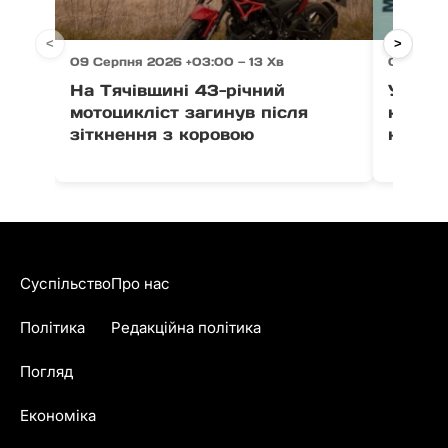
<
>
09 Серпня 2026 +03:00 — 13 Хв
09 Серпн
На Тячівщині 43-річний
У Мука
мотоцикліст загинув після
керува
зіткнення з коровою
наркот
Суспільство
Про нас
Політика
Редакційна політика
Погляд
Економіка