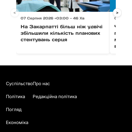
<
>
07 Серпня 2026 +03:00 — 46 Хв
07 Серпн
На Закарпатті більш ніж удвічі
Через 
збільшили кількість планових
право
стентувань серця
можут
води в
Суспільство
Про нас
Політика
Редакційна політика
Погляд
Економіка