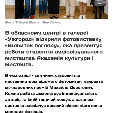
Фото: Тіберій Шютів, Ніна Даниш
В обласному центрі в галереї
«Ужгород» відкрили фотовиставку
«Відбиток погляду», яка презентує
роботи студентів аудіовізуального
мистецтва Академія культури і
мистецтв.
В експозиції – світлини, створені під
наставництвом відомого фотомитця, лауреата
міжнародних премій Михайло Дорогович.
Кожна робота демонструє індивідуальність
авторів та їхній творчий пошук, а загалом
виставка засвідчує високий рівень підготовки
молодих фахівців.