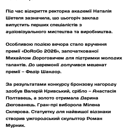
Під час відкриття ректорка академії Наталія
Шетеля зазначила, що цьогоріч заклад
випустить перших спеціалістів з
аудіовізуального мистецтва та виробництва.
Особливою подією вечора стало вручення
премії «DoRoGo 2026», започаткованої
Михайлом Дороговичем для підтримки молодих
талантів. До церемонії долучився меценат
премії — Федір Шандор.
За результатами конкурсу бронзову нагороду
здобув Валерій Кривський, срібло — Анастасія
Полтавець, а золото отримала Дарина
Дюгованець. Гран-прі виборола Мілена
Склярова. Статуетку для найвищої відзнаки
створив ужгородський скульптор Роман
Мурник.