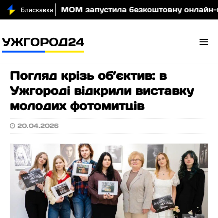
вночі
МОМ запустила безкоштовну онлайн-гру, яка 
Погляд крізь об’єктив: в
Ужгороді відкрили виставку
молодих фотомитців
20.04.2026