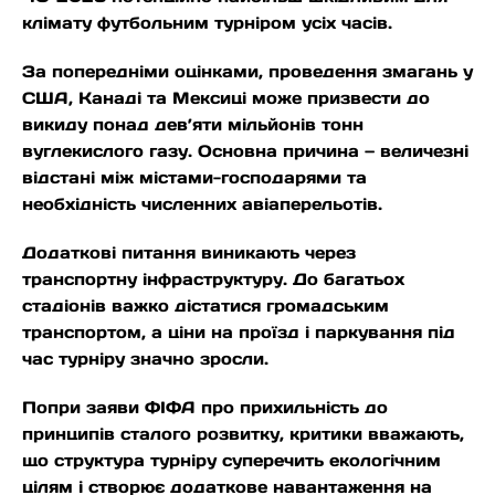
клімату футбольним турніром усіх часів.
За попередніми оцінками, проведення змагань у
США, Канаді та Мексиці може призвести до
викиду понад дев’яти мільйонів тонн
вуглекислого газу. Основна причина — величезні
відстані між містами-господарями та
необхідність численних авіаперельотів.
Додаткові питання виникають через
транспортну інфраструктуру. До багатьох
стадіонів важко дістатися громадським
транспортом, а ціни на проїзд і паркування під
час турніру значно зросли.
Попри заяви ФІФА про прихильність до
принципів сталого розвитку, критики вважають,
що структура турніру суперечить екологічним
цілям і створює додаткове навантаження на