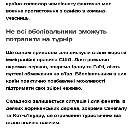
країна-господар чемпіонату фактично має
воєнне протистояння з однією з команд-
учасниць.
Не всі вболівальники зможуть
потрапити на турнір
Ще одним приводом для дискусій стали жорсткі
імміграційні правила США. Для громадян
окремих держав, зокрема Ірану та Гаїті, діють
суттєві обмеження на в’їзд. Вболівальники з цих
країн практично позбавлені можливості
підтримати свої збірні наживо.
Складною залишається ситуація і для фанатів із
деяких африканських держав, зокрема Сенегалу
та Кот-д’Івуару, де отримання туристичних віз
стало значно важчим.