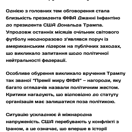
Однією з головних тем обговорення стала
близькість президента ФІФА Джанні Інфантіно
до президента США Дональда Трампа.
Упродовж останніх місяців очільник світового
футболу неодноразово з’являвся поруч із
американським лідером на публічних заходах,
що викликало запитання щодо політичної
нейтральності федерації.
Особливе обурення викликало вручення Трампу
так званої “Премії миру ФІФА” — нагороди, яку
багато оглядачів назвали політичним жестом.
Критики нагадують, що відповідно до статуту
організація має залишатися поза політикою.
Ситуацію ускладнює й міжнародна
напруженість. США перебувають у конфлікті з
Іраном, а це означає, що вперше в історії