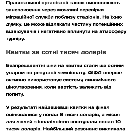
Правозахисні організації також висловлюють
занепокоєння через можливі перевірки
міграційної служби поблизу стадіонів. На їхню
думку, це може відлякати частину потенційних
відвідувачів і негативно вплинути на атмосферу
турніру.
Квитки за сотні тисяч доларів
Безпрецедентні ціни на квитки стали ще одним
ударом по репутації чемпіонату. ФІФА вперше
активно використовує систему динамічного
ціноутворення, коли вартість залежить від
попиту.
У результаті найдешевші квитки на фінал
оцінювалися у понад 8 тисяч доларів, а місця
для людей з інвалідністю коштували понад 10
тисяч доларів. Найбільший резонанс викликала