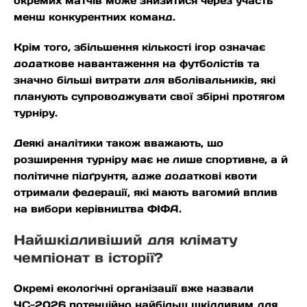
окремих матчів може знизитися через участь
менш конкурентних команд.
Крім того, збільшення кількості ігор означає
додаткове навантаження на футболістів та
значно більші витрати для вболівальників, які
планують супроводжувати свої збірні протягом
турніру.
Деякі аналітики також вважають, що
розширення турніру має не лише спортивне, а й
політичне підґрунтя, адже додаткові квоти
отримали федерації, які мають вагомий вплив
на вибори керівництва ФІФА.
Найшкідливіший для клімату
чемпіонат в історії?
Окремі екологічні організації вже назвали
ЧС-2026 потенційно найбільш шкідливим для