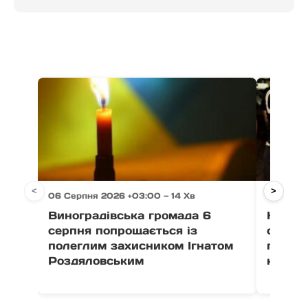
<
>
06 Серпня 2026 +03:00 — 14 Хв
06 Серп
Виноградівська громада 6
На Зак
серпня попрощається із
схеми
полеглим захисником Ігнатом
перепр
Роздяловським
кордо