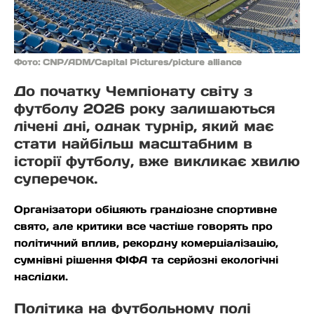
Фото: CNP/ADM/Capital Pictures/picture alliance
До початку Чемпіонату світу з
футболу 2026 року залишаються
лічені дні, однак турнір, який має
стати найбільш масштабним в
історії футболу, вже викликає хвилю
суперечок.
Організатори обіцяють грандіозне спортивне
свято, але критики все частіше говорять про
політичний вплив, рекордну комерціалізацію,
сумнівні рішення ФІФА та серйозні екологічні
наслідки.
Політика на футбольному полі