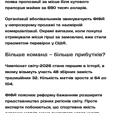
поява пропозиції за місце біля кутового
прапорця майже за 690 тисяч доларів.
Організації вболівальників звинувачують ФІФА
у непрозорому продажі та надмірній
комерціалізації. Окремі випадки, коли покупці
отримували місця гірші за замовлені, вже стали
предметом перевірок у США.
Більше команд — більше прибутків?
Чемпіонат світу-2026 стане першим в історії, в
якому візьмуть участь 48 збірних замість
традиційних 32. Кількість матчів зросте зі 64 до
104.
ФІФА пояснює реформу бажанням розширити
представництво різних регіонів світу. Проте
експерти побоюються, що спортивна якість