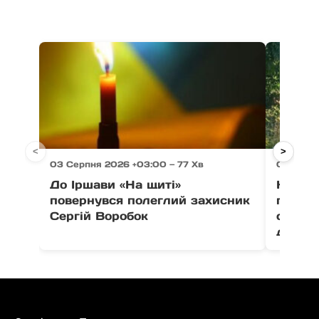
<
>
03 Серпня 2026 +03:00 — 77 Хв
03 Серпн
До Іршави «На щиті»
На Ра
повернувся полеглий захисник
постр
Сергій Воробок
серед 
дітей