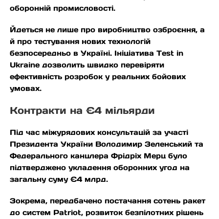
оборонній промисловості.
Йдеться не лише про виробництво озброєння, а
й про тестування нових технологій
безпосередньо в Україні. Ініціатива Test in
Ukraine дозволить швидко перевіряти
ефективність розробок у реальних бойових
умовах.
Контракти на €4 мільярди
Під час міжурядових консультацій за участі
Президента України Володимир Зеленський та
Федерального канцлера Фрідріх Мерц було
підтверджено укладення оборонних угод на
загальну суму €4 млрд.
Зокрема, передбачено постачання сотень ракет
до систем Patriot, розвиток безпілотних рішень