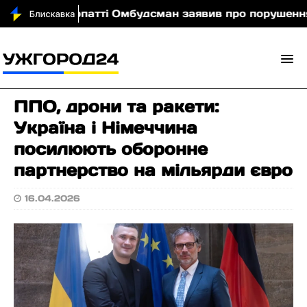
На Закарпатті Омбудсман заявив про порушення у 
ППО, дрони та ракети:
Україна і Німеччина
посилюють оборонне
партнерство на мільярди євро
16.04.2026