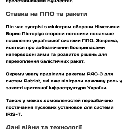
представниками Бундестаг.
Ставка на ППО та ракети
Під час зустрічі з міністром оборони Німеччини
Борис Пісторіус сторони погодили подальше
посилення української системи ППО. Зокрема,
йдеться про забезпечення боєприпасами
напередодні зими та розвиток рішень для
перехоплення балістичних ракет.
Окрему увагу приділили ракетам PAC-3 для
систем Patriot, які вже відіграли важливу роль у
захисті критичної інфраструктури України.
Також у межах домовленостей передбачено
постачання пускових установок для системи
IRIS-T.
Дані війни та технології