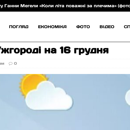
 Мегели «Коли літа поважні за плечима» (фото)
21
ПОГЛЯД
ЕКОНОМІКА
ФОТО
ВІДЕО
С
жгороді на 16 грудня
ам
0