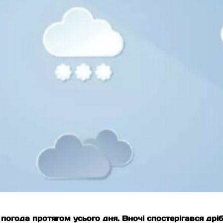
погода протягом усього дня. Вночі спостерігався дріб