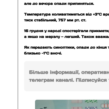
але до вечора опади припиняться.
Температура коливатиметься від +3°C вран
тиск стабільний, 757 мм рт. ст.
16 грудня у народі спостерігали прикмети,
а якщо на мерзлу — легший. Також вважало
Як передають синоптики, опади до кінця 
близько -1°C вночі​.
Більше інформації, оператив
телеграм каналі. Підписуйся т