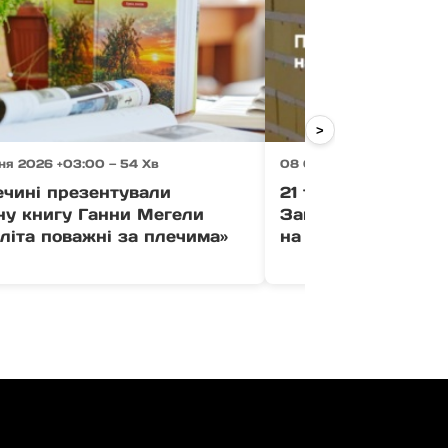
>
ня 2026 +03:00 — 54 Хв
08 Серпня 2026 +03:00 
ечині презентували
21 тонна промисло
ну книгу Ганни Мегели
Закарпатська мит
літа поважні за плечима»
на аукціон співпо