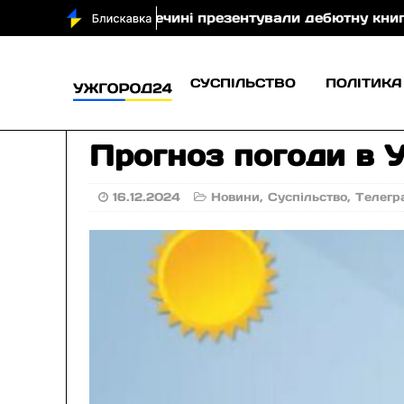
гти
У Перечині презентували дебютну книгу Ганни
СУСПІЛЬСТВО
ПОЛІТИКА
Прогноз погоди в У
16.12.2024
Новини
,
Суспільство
,
Телегр