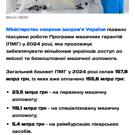
Фото: МОЗ
Міністерство охорони здоров’я України
підвело
підсумки роботи Програми медичних гарантій
(ПМГ) у 2024 році, яка продовжує
забезпечувати мільйонам українців доступ до
якісної та безкоштовної медичної допомоги.
Загальний бюджет ПМГ у 2024 році склав
157,8
млрд грн
, із яких вже оплачено
155,6 млрд грн
:
23,5 млрд грн
– на первинну медичну
допомогу;
116,1 млрд грн
– на спеціалізовану медичну
допомогу;
5,4 млрд грн
– на реімбурсацію лікарських
засобів.