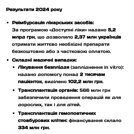
Результати 2024 року
Реімбурсація лікарських засобів:
За програмою «Доступні ліки» надано
5,2
млрд грн
, що дозволило
2,37 млн українців
отримати життєво необхідні препарати
безкоштовно або з частковою оплатою.
Складні медичні випадки:
Лікування безпліддя
(запліднення in vitro):
надано допомогу понад
2 тисячам
пацієнток
, виділено
102,2 млн грн
.
Трансплантація органів:
566 млн грн
забезпечили проведення операцій як для
дорослих, так і для дітей.
Трансплантація гемопоетичних
стовбурових клітин:
фінансування склало
334 млн грн
.