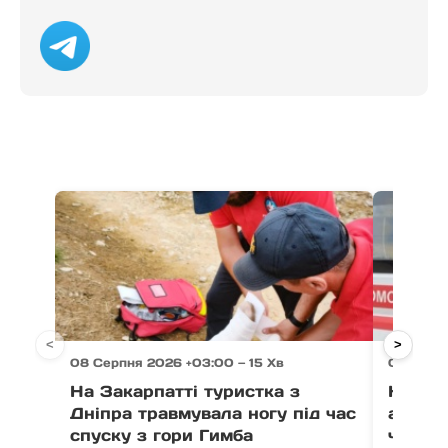
<
>
08 Серпня 2026 +03:00 — 15 Хв
08 Серп
На Закарпатті туристка з
На Мук
Дніпра травмувала ногу під час
автомо
спуску з гори Гимба
чолові