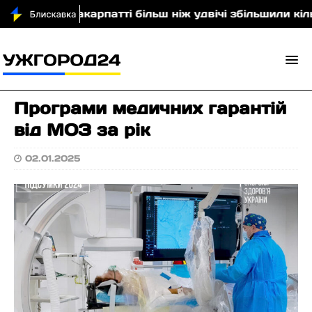
и
На Закарпатті більш ніж удвічі збільшили кількі
Програми медичних гарантій
від МОЗ за рік
02.01.2025