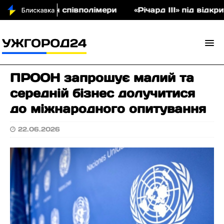
на аукціон співполімери
«Річард ІІІ» під відкри
ПРООН запрошує малий та
середній бізнес долучитися
до міжнародного опитування
22.06.2026