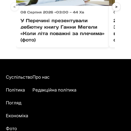
<
>
08 Серпня 2026 +03:00 — 44 Хв
08 Серпн
У Перечині презентували
21 тон
дебютну книгу Ганни Мегели
Закар
«Коли літа поважні за плечима»
вистав
(фото)
співпо
Суспільство
Про нас
Політика
Редакційна політика
Погляд
Економіка
Фото