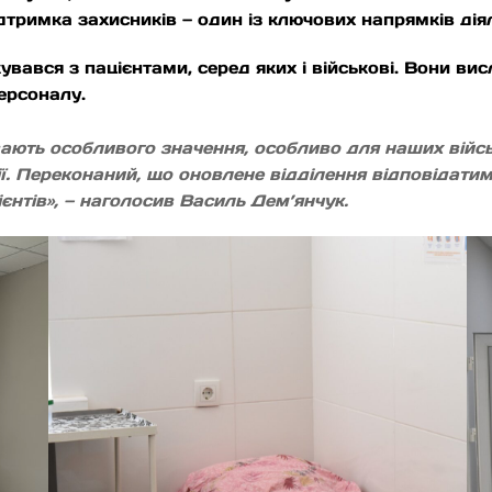
дтримка захисників — один із ключових напрямків діял
увався з пацієнтами, серед яких і військові. Вони ви
персоналу.
вають особливого значення, особливо для наших війсь
ії. Переконаний, що оновлене відділення відповідат
єнтів», — наголосив Василь Дем’янчук.