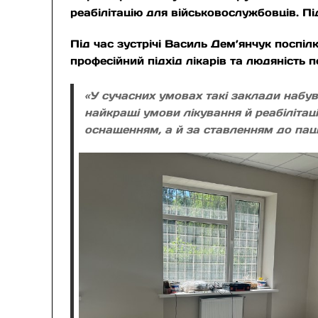
реабілітацію для військовослужбовців. Пі
Під час зустрічі Василь Дем’янчук поспілк
професійний підхід лікарів та людяність 
«У сучасних умовах такі заклади набу
найкращі умови лікування й реабілітац
оснащенням, а й за ставленням до паці