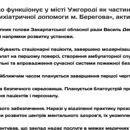
о функціонує у місті Ужгороді як част
ихіатричної допомоги м. Берегова», акт
пник голови Закарпатської обласної ради Василь Дем’я
ні напрямки розвитку установи.
ребувають стаціонарні пацієнти, завершено модерніза
 палат на першому поверсі, створення амбулаторної с
тельні та впровадження сучасної системи пожежної без
найближчим часом планується завершення першої черг
а безпечного середовища. Планується благоустрій при
я пацієнтів і персоналу.
ого забезпечення. Наразі у відділенні практику прохо
и розвиток центрів ментального здоров’я, їх укомпле
нтував, що заклад надає послуги в межах медичних 