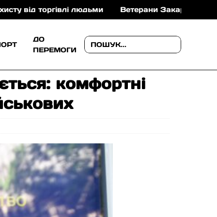
юдьми
Ветерани Закарпаття можуть отримати до 1 м
ДО
ПОРТ
ПЕРЕМОГИ
ється: комфортні
йськових