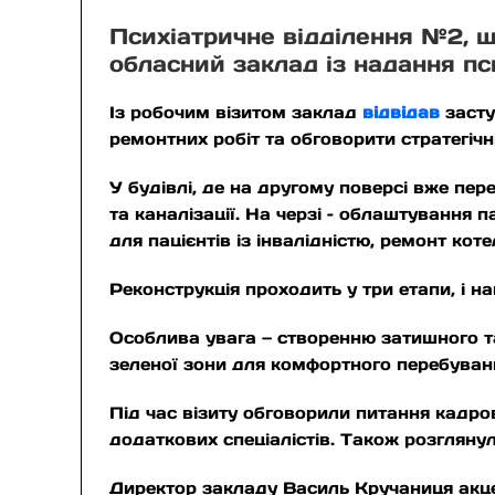
Психіатричне відділення №2, щ
обласний заклад із надання пс
Із робочим візитом заклад
відвідав
засту
ремонтних робіт та обговорити стратегіч
У будівлі, де на другому поверсі вже пе
та каналізації. На черзі – облаштування
для пацієнтів із інвалідністю, ремонт ко
Реконструкція проходить у три етапи, і 
Особлива увага — створенню затишного т
зеленої зони для комфортного перебуванн
Під час візиту обговорили питання кадров
додаткових спеціалістів. Також розглянул
Директор закладу Василь Кручаниця акце