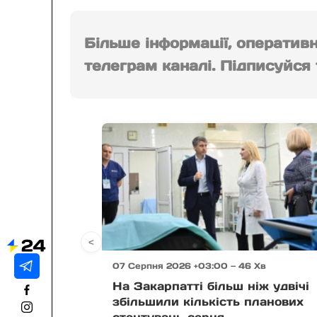
Більше інформації, оператив
телеграм каналі. Підписуйся т
<
07 Серпня 2026 +03:00 — 46 Хв
На Закарпатті більш ніж удвічі
збільшили кількість планових
стентувань серця