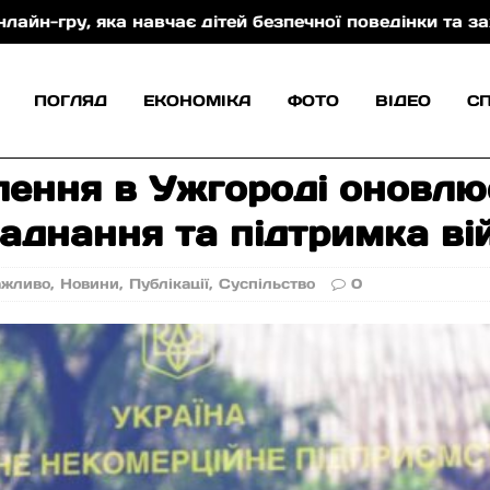
дітей безпечної поведінки та захисту від торгівлі л
ПОГЛЯД
ЕКОНОМІКА
ФОТО
ВІДЕО
С
лення в Ужгороді оновлю
аднання та підтримка ві
ажливо
,
Новини
,
Публікації
,
Суспільство
0