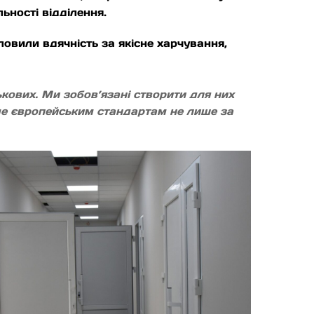
ьності відділення.
словили вдячність за якісне харчування,
кових. Ми зобов’язані створити для них
име європейським стандартам не лише за