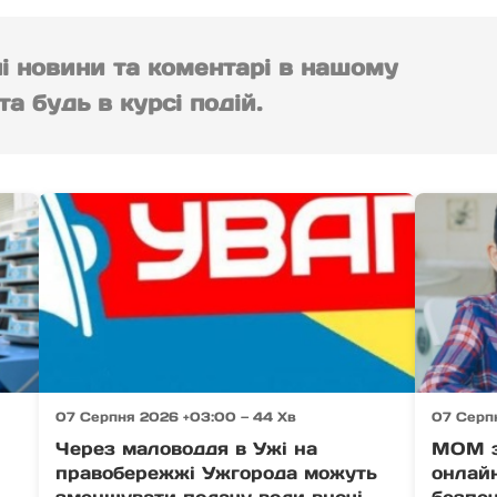
ні новини та коментарі в нашому
а будь в курсі подій.
07 Серпня 2026 +03:00 — 44 Хв
07 Серп
Через маловоддя в Ужі на
МОМ з
правобережжі Ужгорода можуть
онлайн
зменшувати подачу води вночі
безпеч