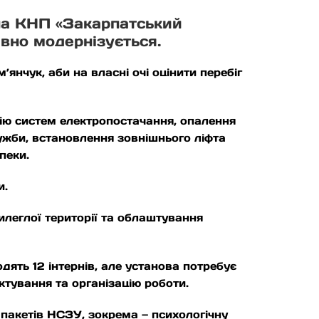
ина КНП «Закарпатський
ивно модернізується.
нчук, аби на власні очі оцінити перебіг
цію систем електропостачання, опалення
лужби, встановлення зовнішнього ліфта
пеки.
и.
леглої території та облаштування
дять 12 інтернів, але установа потребує
ктування та організацію роботи.
пакетів НСЗУ, зокрема — психологічну