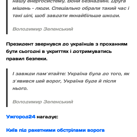
нашу енергосистему. Вони безнадійні. Друга
мішень – люди. Спеціально обрали такий час і
такі цілі, щоб завдати якнайбільше шкоди.
Володимир Зеленський
Президент звернувся до українців з проханням
бути сьогодні в укриттях і дотримуватись
правил безпеки.
І завжди памʼятайте: Україна була до того, як
зʼявився цей ворог, Україна буде й після
нього.
Володимир Зеленський
Ужгород24
нагадує:
Київ під ракетними обстрілами ворога