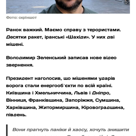
Фото: скріншот
Ранок важкий. Маємо справу з терористами.
Десятки ракет, іранські «Шахіди». У них дві
мішені.
Володимир Зеленський записав нове відео
звернення.
Президент наголосив, що мішенями ударів
ворога стали енергообʼєкти по всій країні.
Київщина і Хмельниччина, Львів і Дніпро,
Вінниця, Франківщина, Запоріжжя, Сумщина,
Харківщина, Житормирщина, Кіровоградщина,
південь.
Вони прагнуть паніки й хаосу, хочуть знищити