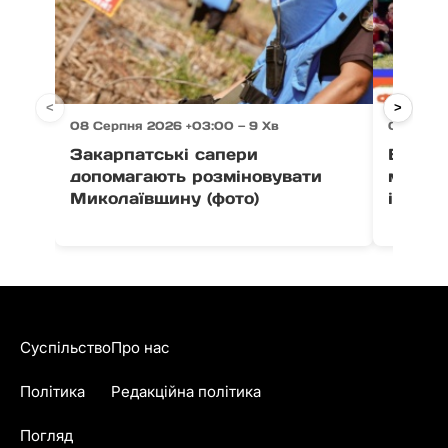
<
>
08 Серпня 2026 +03:00 — 9 Хв
08 Серп
Закарпатські сапери
В Ужго
допомагають розміновувати
масшт
Миколаївщину (фото)
інтенс
Суспільство
Про нас
Політика
Редакційна політика
Погляд