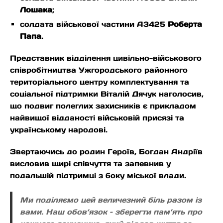
Лошака
;
солдата військової частини А3425
Роберта
Папа
.
Представник відділення цивільно-військового
співробітництва Ужгородського районного
територіального центру комплектування та
соціальної підтримки Віталій Дячук наголосив,
що подвиг полеглих захисників є прикладом
найвищої відданості військовій присязі та
українському народові.
Звертаючись до родин Героїв, Богдан Андріїв
висловив щирі співчуття та запевнив у
подальшій підтримці з боку міської влади.
Ми поділяємо цей величезний біль разом із
вами. Наш обов’язок – зберегти пам’ять про