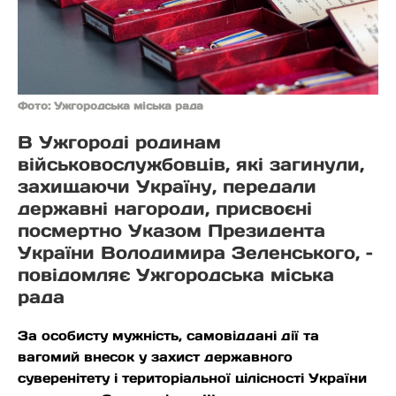
Фото: Ужгородська міська рада
В Ужгороді родинам
військовослужбовців, які загинули,
захищаючи Україну, передали
державні нагороди, присвоєні
посмертно Указом Президента
України Володимира Зеленського, –
повідомляє Ужгородська міська
рада
За особисту мужність, самовіддані дії та
вагомий внесок у захист державного
суверенітету і територіальної цілісності України