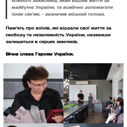
кожного захисника, який віддав життя за
майбутнє України, та всебічно допомагати
їхнім сім’ям, – зазначив міський голова.
Пам’ять про воїнів, які віддали свої життя за
свободу та незалежність України, назавжди
залишиться в серцях земляків.
Вічна слава Героям України.