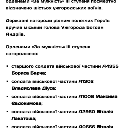
орденами «За мужність» ІІІ ступеня посмертно
відзначено шістьох ужгородських воїнів.
Державні нагороди рідним полеглих Героїв
вручив міський голова Ужгорода Богдан
Андріїв.
Орденами «За мужність» ІІІ ступеня
нагороджено:
старшого солдата військової частини А4355
Бориса Барча
;
солдата військової частини А1302
Владислава Діуса
;
солдата військової частини А1008
Максима
Євдокимова
;
солдата військової частини А2960
Віталія
Лакатоша
;
солдата військової частини А0666
Віталія