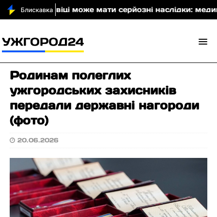
літньому віці може мати серйозні наслідки: медики на
Родинам полеглих
ужгородських захисників
передали державні нагороди
(фото)
20.06.2026