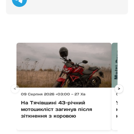
<
>
09 Серпня 2026 +03:00 — 27 Хв
09 Серпн
На Тячівщині 43-річний
У Мука
мотоцикліст загинув після
керува
зіткнення з коровою
наркот