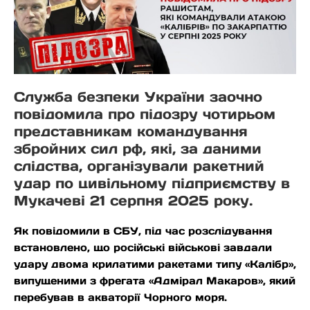
Служба безпеки України заочно
повідомила про підозру чотирьом
представникам командування
збройних сил рф, які, за даними
слідства, організували ракетний
удар по цивільному підприємству в
Мукачеві 21 серпня 2025 року.
Як повідомили в СБУ, під час розслідування
встановлено, що російські військові завдали
удару двома крилатими ракетами типу «Калібр»,
випущеними з фрегата «Адмірал Макаров», який
перебував в акваторії Чорного моря.