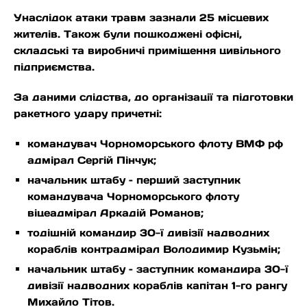
Унаслідок атаки травм зазнали 25 місцевих
жителів. Також були пошкоджені офісні,
складські та виробничі приміщення цивільного
підприємства.
За даними слідства, до організації та підготовки
ракетного удару причетні:
командувач Чорноморського флоту ВМФ рф
адмірал Сергій Пінчук;
начальник штабу – перший заступник
командувача Чорноморського флоту
віцеадмірал Аркадій Романов;
тодішній командир 30-ї дивізії надводних
кораблів контрадмірал Володимир Кузьмін;
начальник штабу – заступник командира 30-ї
дивізії надводних кораблів капітан 1-го рангу
Михайло Тітов.