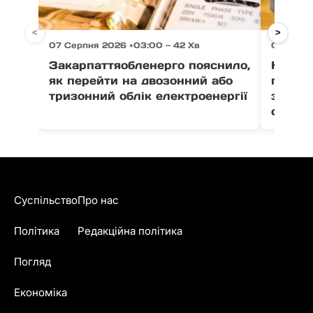
<
>
07 Серпня 2026 +03:00 — 42 Хв
07 Серпн
Закарпаттяобленерго пояснило,
На Зак
як перейти на двозонний або
пенсіо
тризонний облік електроенергії
зґвалт
сестер
Суспільство
Про нас
Політика
Редакційна політика
Погляд
Економіка