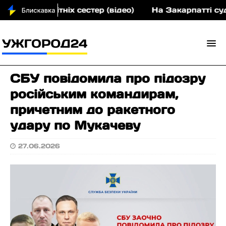
ох малолітніх сестер (відео)
На Закарпатті судити
СБУ повідомила про підозру
російським командирам,
причетним до ракетного
удару по Мукачеву
27.06.2026