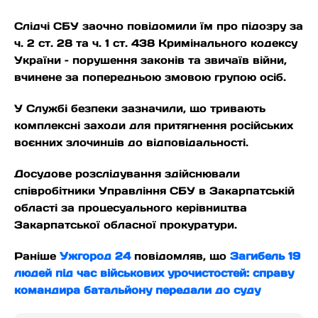
Слідчі СБУ заочно повідомили їм про підозру за
ч. 2 ст. 28 та ч. 1 ст. 438 Кримінального кодексу
України – порушення законів та звичаїв війни,
вчинене за попередньою змовою групою осіб.
У Службі безпеки зазначили, що тривають
комплексні заходи для притягнення російських
воєнних злочинців до відповідальності.
Досудове розслідування здійснювали
співробітники Управління СБУ в Закарпатській
області за процесуального керівництва
Закарпатської обласної прокуратури.
Раніше
Ужгород 24
повідомляв, що
Загибель 19
людей під час військових урочистостей: справу
командира батальйону передали до суду