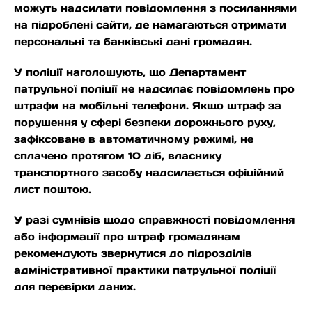
можуть надсилати повідомлення з посиланнями
на підроблені сайти, де намагаються отримати
персональні та банківські дані громадян.
У поліції наголошують, що Департамент
патрульної поліції не надсилає повідомлень про
штрафи на мобільні телефони. Якщо штраф за
порушення у сфері безпеки дорожнього руху,
зафіксоване в автоматичному режимі, не
сплачено протягом 10 діб, власнику
транспортного засобу надсилається офіційний
лист поштою.
У разі сумнівів щодо справжності повідомлення
або інформації про штраф громадянам
рекомендують звернутися до підрозділів
адміністративної практики патрульної поліції
для перевірки даних.