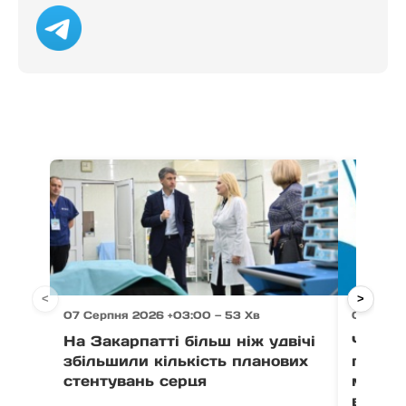
<
>
07 Серпня 2026 +03:00 — 53 Хв
07 Серпн
На Закарпатті більш ніж удвічі
Через 
збільшили кількість планових
право
стентувань серця
можут
води в