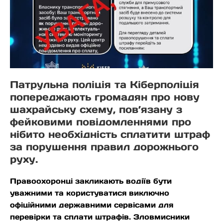
Патрульна поліція та Кіберполіція
попереджають громадян про нову
шахрайську схему, пов’язану з
фейковими повідомленнями про
нібито необхідність сплатити штраф
за порушення правил дорожнього
руху.
Правоохоронці закликають водіїв бути
уважними та користуватися виключно
офіційними державними сервісами для
перевірки та сплати штрафів. Зловмисники