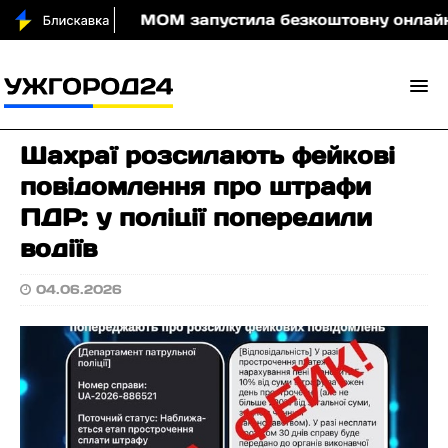
оди вночі
МОМ запустила безкоштовну онлайн-гру,
Шахраї розсилають фейкові
повідомлення про штрафи
ПДР: у поліції попередили
водіїв
04.06.2026