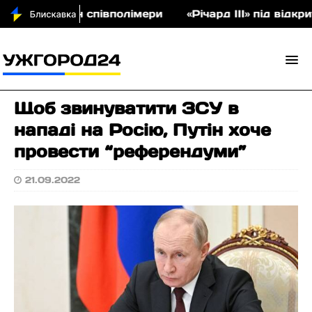
на аукціон співполімери
«Річард ІІІ» під відкри
Щоб звинуватити ЗСУ в
нападі на Росію, Путін хоче
провести “референдуми”
21.09.2022