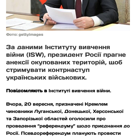
Фото: gettyimages
За даними Інституту вивчення
війни (ISW), президент Росії прагне
анексії окупованих територій, щоб
стримувати контрнаступ
українських військових.
Повідомляють в
Інституті вивчення війни.
Вчора, 20 вересня, призначені Кремлем
чиновники Луганської, Донецької, Херсонської
та Запорізької областей оголосили про
проведення “референдуму” щодо приєднання до
Росії. Псевдореферендум планують провести