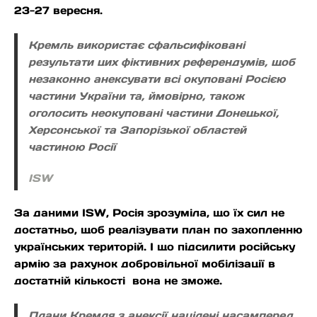
23-27 вересня.
Кремль використає сфальсифіковані
результати цих фіктивних референдумів, щоб
незаконно анексувати всі окуповані Росією
частини України та, ймовірно, також
оголосить неокуповані частини Донецької,
Херсонської та Запорізької областей
частиною Росії
ISW
За даними ISW, Росія зрозуміла, що їх сил не
достатньо, щоб реалізувати план по захопленню
українських територій. І що підсилити російську
армію за рахунок добровільної мобілізації в
достатній кількості вона не зможе.
Плани Кремля з анексії націлені насамперед