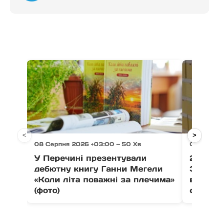
<
>
08 Серпня 2026 +03:00 — 50 Хв
08 Серпн
У Перечині презентували
21 тон
дебютну книгу Ганни Мегели
Закар
«Коли літа поважні за плечима»
вистав
(фото)
співпо