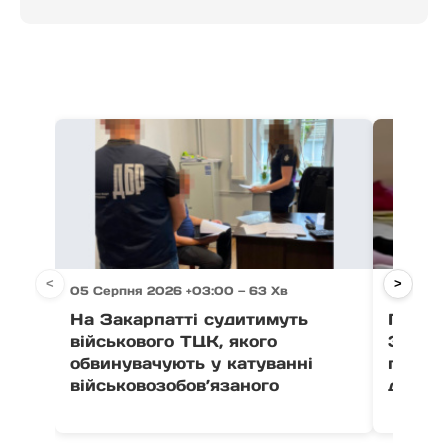
<
>
05 Серпня 2026 +03:00 — 63 Хв
05 Серпн
На Закарпатті судитимуть
Після 
військового ТЦК, якого
Закар
обвинувачують у катуванні
поруш
військовозобов’язаного
дитячо