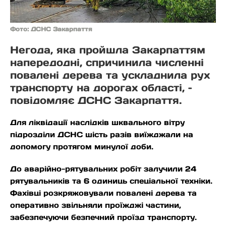
Фото: ДСНС Закарпаття
Негода, яка пройшла Закарпаттям
напередодні, спричинила численні
повалені дерева та ускладнила рух
транспорту на дорогах області, –
повідомляє ДСНС Закарпаття.
Для ліквідації наслідків шквального вітру
підрозділи ДСНС шість разів виїжджали на
допомогу протягом минулої доби.
До аварійно-рятувальних робіт залучили 24
рятувальників та 6 одиниць спеціальної техніки.
Фахівці розкряжовували повалені дерева та
оперативно звільняли проїжджі частини,
забезпечуючи безпечний проїзд транспорту.