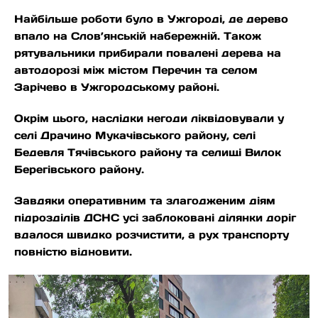
Найбільше роботи було в Ужгороді, де дерево
впало на Слов’янській набережній. Також
рятувальники прибирали повалені дерева на
автодорозі між містом Перечин та селом
Зарічево в Ужгородському районі.
Окрім цього, наслідки негоди ліквідовували у
селі Драчино Мукачівського району, селі
Бедевля Тячівського району та селищі Вилок
Берегівського району.
Завдяки оперативним та злагодженим діям
підрозділів ДСНС усі заблоковані ділянки доріг
вдалося швидко розчистити, а рух транспорту
повністю відновити.