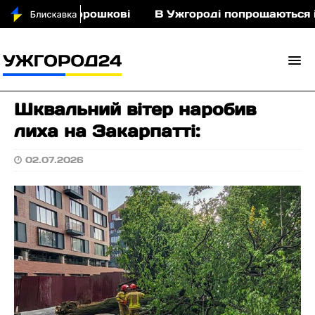
ьми у Порошкові
В Ужгороді попрощаються із по
Шквальний вітер наробив
лиха на Закарпатті:
02.07.2026